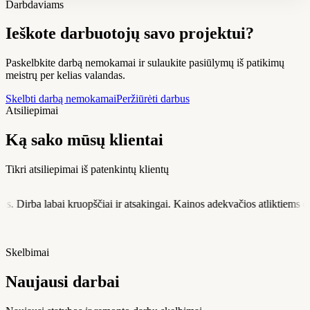
Darbdaviams
Ieškote darbuotojų savo projektui?
Paskelbkite darbą nemokamai ir sulaukite pasiūlymų iš patikimų
meistrų per kelias valandas.
Skelbti darbą nemokamai
Peržiūrėti darbus
Atsiliepimai
Ką sako mūsų klientai
Tikri atsiliepimai iš patenkintų klientų
 ir atsakingai. Kainos adekvačios atliktiems darbams. Darbus atlieka la
Skelbimai
Naujausi darbai