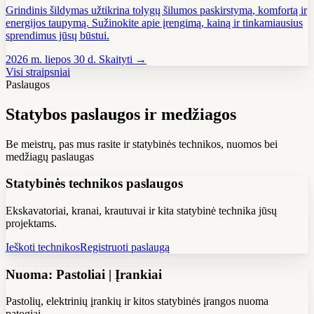
Grindinis šildymas užtikrina tolygų šilumos paskirstymą, komfortą ir
energijos taupymą. Sužinokite apie įrengimą, kainą ir tinkamiausius
sprendimus jūsų būstui.
2026 m. liepos 30 d.
Skaityti →
Visi straipsniai
Paslaugos
Statybos paslaugos ir medžiagos
Be meistrų, pas mus rasite ir statybinės technikos, nuomos bei
medžiagų paslaugas
Statybinės technikos paslaugos
Ekskavatoriai, kranai, krautuvai ir kita statybinė technika jūsų
projektams.
Ieškoti technikos
Registruoti paslaugą
Nuoma: Pastoliai | Įrankiai
Pastolių, elektrinių įrankių ir kitos statybinės įrangos nuoma
patogiai.