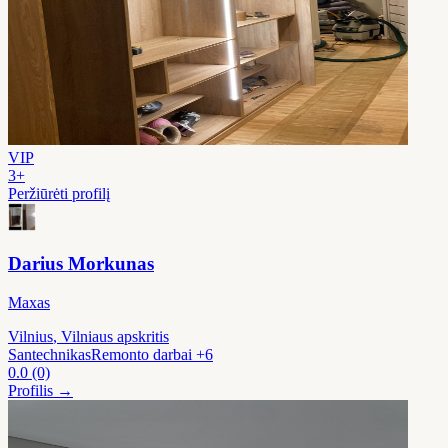
VIP
3+
Peržiūrėti profilį
Darius Morkunas
Maxas
Vilnius
, Vilniaus apskritis
Santechnikas
Remonto darbai
+6
0.0
(0)
Profilis →