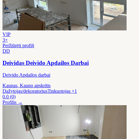
VIP
3+
Peržiūrėti profilį
DD
Deividas Deivido Apdailos Darbai
Deivido Apdailos darbai
Kaunas
, Kauno apskritis
Dažytojas/dekoratorius
Tinkuotojas
+1
0.0
(0)
Profilis →