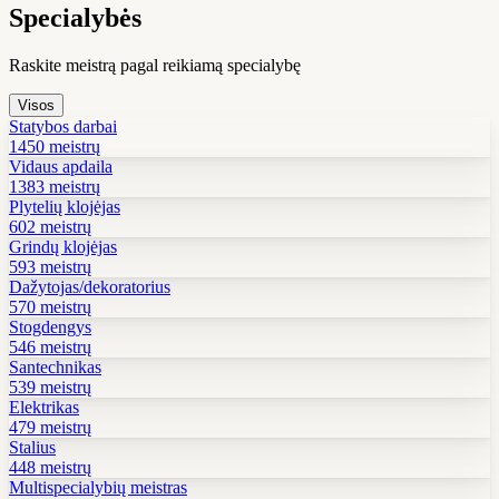
Specialybės
Raskite meistrą pagal reikiamą specialybę
Visos
Statybos darbai
1450 meistrų
Vidaus apdaila
1383 meistrų
Plytelių klojėjas
602 meistrų
Grindų klojėjas
593 meistrų
Dažytojas/dekoratorius
570 meistrų
Stogdengys
546 meistrų
Santechnikas
539 meistrų
Elektrikas
479 meistrų
Stalius
448 meistrų
Multispecialybių meistras