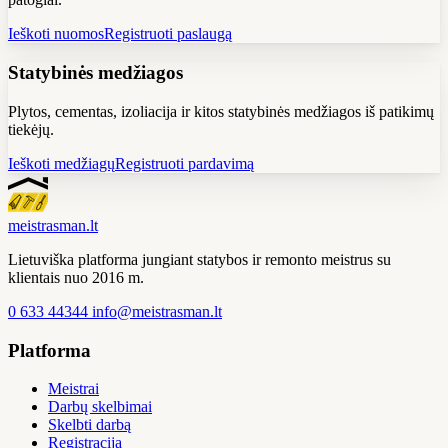
Ieškoti nuomos
Registruoti paslaugą
Statybinės medžiagos
Plytos, cementas, izoliacija ir kitos statybinės medžiagos iš patikimų
tiekėjų.
Ieškoti medžiagų
Registruoti pardavimą
meistras
man
.lt
Lietuviška platforma jungiant statybos ir remonto meistrus su
klientais nuo 2016 m.
0 633 44344
info@meistrasman.lt
Platforma
Meistrai
Darbų skelbimai
Skelbti darbą
Registracija