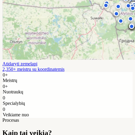
Atidaryti zemelapi
2,350+ meistru su koordinatemis
0+
Meistrų
0+
Nuotraukų
0
Specialybių
0
Veikiame nuo
Procesas
Kaip tai veikia?