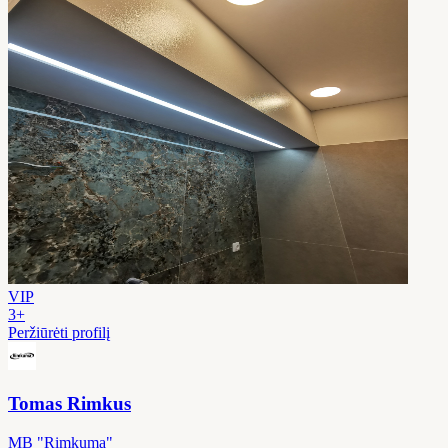
VIP
3+
Peržiūrėti profilį
Tomas Rimkus
MB "Rimkuma"