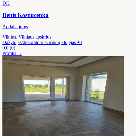
DK
Denis Kostiucenko
Apdaila jums
Vilnius
, Vilniaus apskritis
Dažytojas/dekoratorius
Grindų klojėjas
+3
0.0
(0)
Profilis →