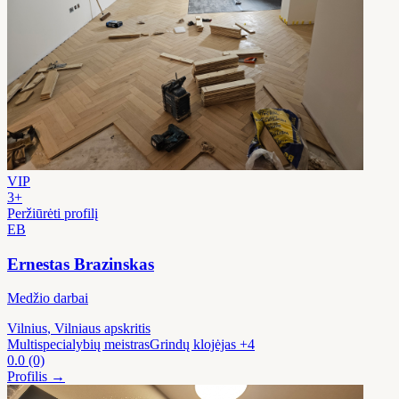
VIP
3+
Peržiūrėti profilį
EB
Ernestas Brazinskas
Medžio darbai
Vilnius
, Vilniaus apskritis
Multispecialybių meistras
Grindų klojėjas
+4
0.0
(0)
Profilis →