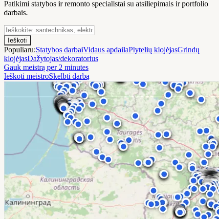
Patikimi statybos ir remonto specialistai su atsiliepimais ir portfolio
darbais.
Ieškoti
Populiaru:
Statybos darbai
Vidaus apdaila
Plytelių klojėjas
Grindų
klojėjas
Dažytojas/dekoratorius
Gauk meistrą per 2 minutes
Ieškoti meistro
Skelbti darbą