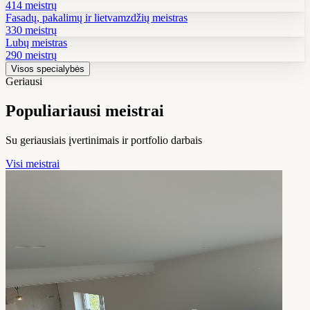
414 meistrų
Fasadų, pakalimų ir lietvamzdžių meistras
330 meistrų
Lubų meistras
290 meistrų
Visos specialybės
Geriausi
Populiariausi meistrai
Su geriausiais įvertinimais ir portfolio darbais
Visi meistrai