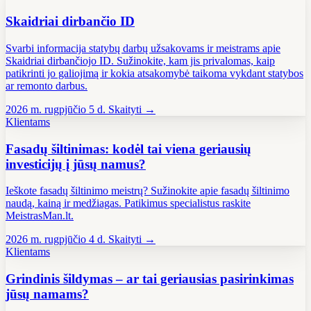
Skaidriai dirbančio ID
Svarbi informacija statybų darbų užsakovams ir meistrams apie
Skaidriai dirbančiojo ID. Sužinokite, kam jis privalomas, kaip
patikrinti jo galiojimą ir kokia atsakomybė taikoma vykdant statybos
ar remonto darbus.
2026 m. rugpjūčio 5 d.
Skaityti →
Klientams
Fasadų šiltinimas: kodėl tai viena geriausių
investicijų į jūsų namus?
Ieškote fasadų šiltinimo meistrų? Sužinokite apie fasadų šiltinimo
naudą, kainą ir medžiagas. Patikimus specialistus raskite
MeistrasMan.lt.
2026 m. rugpjūčio 4 d.
Skaityti →
Klientams
Grindinis šildymas – ar tai geriausias pasirinkimas
jūsų namams?