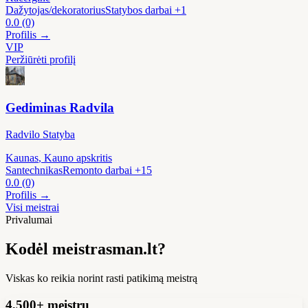
Dažytojas/dekoratorius
Statybos darbai
+1
0.0
(0)
Profilis →
VIP
Peržiūrėti profilį
Gediminas Radvila
Radvilo Statyba
Kaunas
, Kauno apskritis
Santechnikas
Remonto darbai
+15
0.0
(0)
Profilis →
Visi meistrai
Privalumai
Kodėl meistrasman.lt?
Viskas ko reikia norint rasti patikimą meistrą
4,500+ meistrų