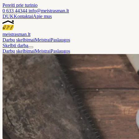
Pereiti prie turinio
0 633 44344
info@meistrasman.lt
DUK
Kontaktai
Apie mus
meistras
man
.lt
Darbų skelbimai
Meistrai
Paslaugos
Skelbti darbą
Darbų skelbimai
Meistrai
Paslaugos