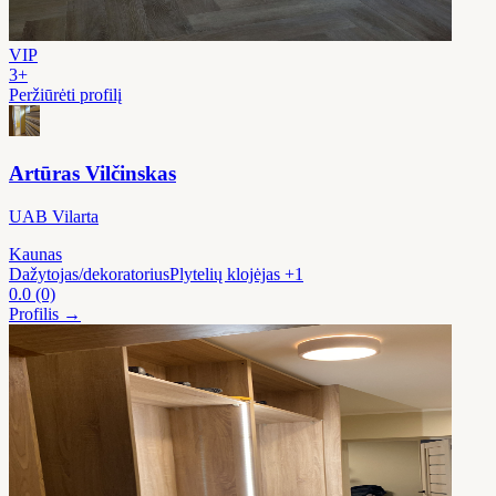
VIP
3+
Peržiūrėti profilį
Artūras Vilčinskas
UAB Vilarta
Kaunas
Dažytojas/dekoratorius
Plytelių klojėjas
+1
0.0
(0)
Profilis →