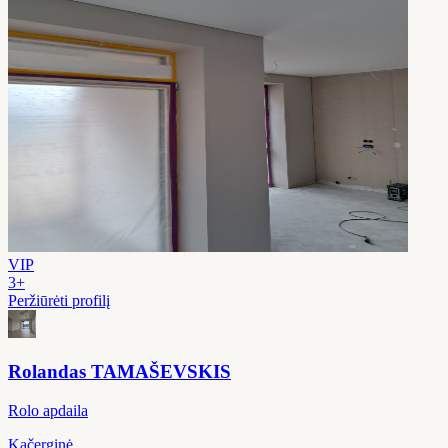
VIP
3+
Peržiūrėti profilį
Rolandas TAMAŠEVSKIS
Rolo apdaila
Kačerginė