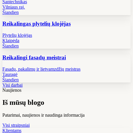
Santechnikas
Vilniaus raj.
Šiandien
Reikalingas plytelių klojėjas
Plytelių klojėjas
Klaipėda
Šiandien
Reikalingi fasadų meistrai
Fasadų, pakalimų ir lietvamzdžių meistras
Tauragė
Šiandien
Visi darbai
Naujienos
Iš mūsų blogo
Patarimai, naujienos ir naudinga informacija
Visi straipsniai
Klientams