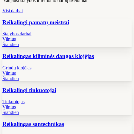
Naujausi statybos ir remonto darbų skelbimai
Visi darbai
Reikalingi pamatų meistrai
Statybos darbai
Vilnius
Šiandien
Reikalingas kiliminės dangos klojėjas
Grindų klojėjas
Vilnius
Šiandien
Reikalingi tinkuotojai
Tinkuotojas
Vilnius
Šiandien
Reikalingas santechnikas