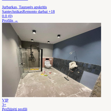
Jurbarkas
, Tauragės apskritis
Santechnikas
Remonto darbai
+18
0.0
(0)
Profilis →
VIP
3+
Peržiūrėti profilį