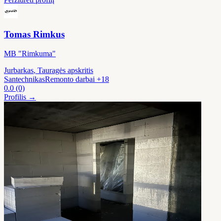
Tomas Rimkus
MB "Rimkuma"
Jurbarkas
, Tauragės apskritis
Santechnikas
Remonto darbai
+18
0.0
(0)
Profilis →