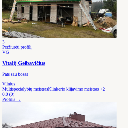
3+
Peržiūrėti profilį
VG
Vitalij Geibavičius
Pats sau bosas
Vilnius
Multispecialybių meistras
Klinkerio klijavimo meistras
+2
0.0
(0)
Profilis →