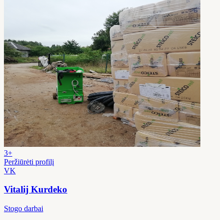
3+
Peržiūrėti profilį
VK
Vitalij Kurdeko
Stogo darbai