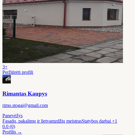
3+
Peržiūrėti profilį
Rimantas Kaupys
rimo.stogai@gmail.com
Panevėžys
Fasadų, pakalimų ir lietvamzdžių meistras
Statybos darbai
+1
0.0
(0)
Profilis →