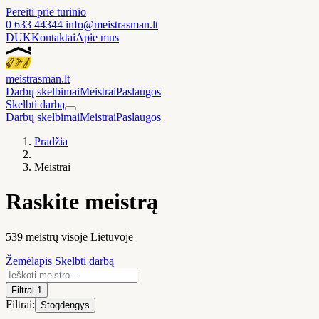
Pereiti prie turinio
0 633 44344
info@meistrasman.lt
DUK
Kontaktai
Apie mus
meistras
man
.lt
Darbų skelbimai
Meistrai
Paslaugos
Skelbti darbą
Darbų skelbimai
Meistrai
Paslaugos
Pradžia
Meistrai
Raskite meistrą
539 meistrų visoje Lietuvoje
Žemėlapis
Skelbti darbą
Filtrai
1
Filtrai:
Stogdengys