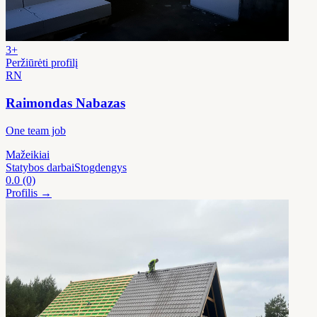
3+
Peržiūrėti profilį
RN
Raimondas Nabazas
One team job
Mažeikiai
Statybos darbai
Stogdengys
0.0
(0)
Profilis →