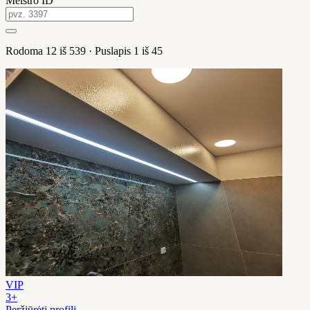
Meistro ID
Rodoma 12 iš 539
· Puslapis 1 iš 45
VIP
3+
Peržiūrėti profilį