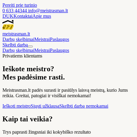
Pereiti prie turinio
0 633 44344
info@meistrasman.lt
DUK
Kontaktai
Apie mus
meistras
man
.lt
Darbų skelbimai
Meistrai
Paslaugos
Skelbti darbą
Darbų skelbimai
Meistrai
Paslaugos
Privatiems klientams
Ieškote meistro?
Mes padėsime rasti.
Meistrasman.lt padės surasti ir pasiūlys laisvą meistrą, kurio Jums
reikia. Greitai, patogiai ir visiškai nemokamai!
Ieškoti meistro
Siųsti užklausą
Skelbti darbą nemokamai
Kaip tai veikia?
Trys paprasti žingsniai iki kokybiško rezultato