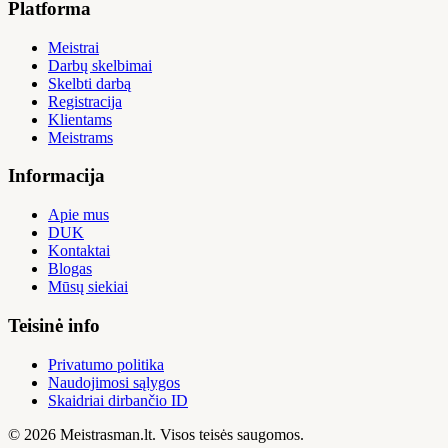
Platforma
Meistrai
Darbų skelbimai
Skelbti darbą
Registracija
Klientams
Meistrams
Informacija
Apie mus
DUK
Kontaktai
Blogas
Mūsų siekiai
Teisinė info
Privatumo politika
Naudojimosi sąlygos
Skaidriai dirbančio ID
© 2026 Meistrasman.lt. Visos teisės saugomos.