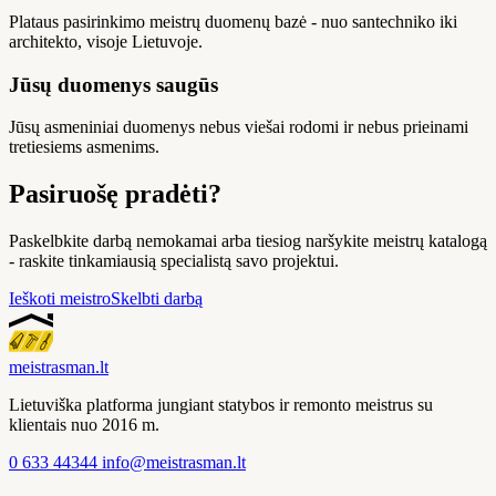
Plataus pasirinkimo meistrų duomenų bazė - nuo santechniko iki
architekto, visoje Lietuvoje.
Jūsų duomenys saugūs
Jūsų asmeniniai duomenys nebus viešai rodomi ir nebus prieinami
tretiesiems asmenims.
Pasiruošę pradėti?
Paskelbkite darbą nemokamai arba tiesiog naršykite meistrų katalogą
- raskite tinkamiausią specialistą savo projektui.
Ieškoti meistro
Skelbti darbą
meistras
man
.lt
Lietuviška platforma jungiant statybos ir remonto meistrus su
klientais nuo 2016 m.
0 633 44344
info@meistrasman.lt