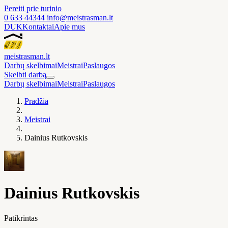
Pereiti prie turinio
0 633 44344
info@meistrasman.lt
DUK
Kontaktai
Apie mus
meistras
man
.lt
Darbų skelbimai
Meistrai
Paslaugos
Skelbti darbą
Darbų skelbimai
Meistrai
Paslaugos
Pradžia
Meistrai
Dainius Rutkovskis
Dainius Rutkovskis
Patikrintas