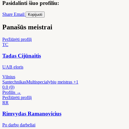
Pasidalinti šiuo profiliu:
Share
Email
Kopijuoti
Panašūs meistrai
Peržiūrėti profilį
TC
Tadas Cijūnaitis
UAB eloris
Vilnius
Santechnikas
Multispecialybių meistras
+1
0.0
(0)
Profilis →
Peržiūrėti profilį
RR
Rimvydas Ramanovicius
Po darbų darbeliai