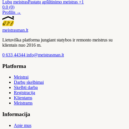
Lubų meistras
Pastatų apšiltinimo meistras
+1
0.0
(0)
Profilis →
meistras
man
.lt
Lietuviška platforma jungiant statybos ir remonto meistrus su
klientais nuo 2016 m.
0 633 44344
info@meistrasman.lt
Platforma
Meistrai
Darbų skelbimai
Skelbti darbą
Registracija
Klientams
Meistrams
Informacija
Apie mus