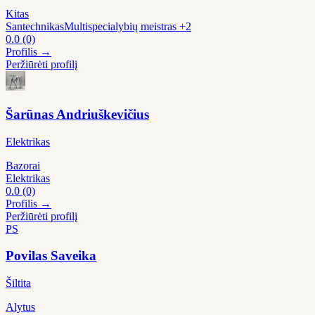
Kitas
Santechnikas
Multispecialybių meistras
+2
0.0
(0)
Profilis →
Peržiūrėti profilį
Šarūnas Andriuškevičius
Elektrikas
Bazorai
Elektrikas
0.0
(0)
Profilis →
Peržiūrėti profilį
PS
Povilas Saveika
Šiltita
Alytus