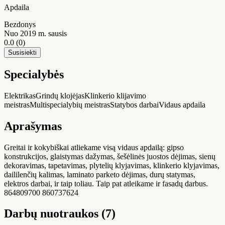
Apdaila
Bezdonys
Nuo 2019 m. sausis
0.0
(0)
Susisiekti
Specialybės
Elektrikas
Grindų klojėjas
Klinkerio klijavimo
meistras
Multispecialybių meistras
Statybos darbai
Vidaus apdaila
Aprašymas
Greitai ir kokybiškai atliekame visą vidaus apdailą: gipso
konstrukcijos, glaistymas dažymas, šešėlinės juostos dėjimas, sienų
dekoravimas, tapetavimas, plytelių klyjavimas, klinkerio klyjavimas,
daililenčių kalimas, laminato parketo dėjimas, durų statymas,
elektros darbai, ir taip toliau. Taip pat atleikame ir fasadų darbus.
864809700 860737624
Darbų nuotraukos (7)