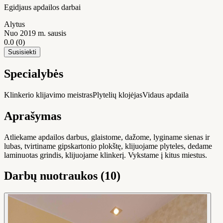
Egidjaus apdailos darbai
Alytus
Nuo 2019 m. sausis
0.0
(0)
Susisiekti
Specialybės
Klinkerio klijavimo meistras
Plytelių klojėjas
Vidaus apdaila
Aprašymas
Atliekame apdailos darbus, glaistome, dažome, lyginame sienas ir
lubas, tvirtiname gipskartonio plokštę, klijuojame plyteles, dedame
laminuotas grindis, klijuojame klinkerį. Vykstame į kitus miestus.
Darbų nuotraukos (10)