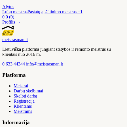
Alytus
Lubų meistras
Pastatų apšiltinimo meistras
+1
0.0
(0)
Profilis →
meistras
man
.lt
Lietuviška platforma jungiant statybos ir remonto meistrus su
klientais nuo 2016 m.
0 633 44344
info@meistrasman.lt
Platforma
Meistrai
Darbų skelbimai
Skelbti darbą
Registracija
Klientams
Meistrams
Informacija