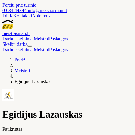
Pereiti prie turinio
0 633 44344
info@meistrasman.lt
DUK
Kontaktai
Apie mus
meistras
man
.lt
Darbų skelbimai
Meistrai
Paslaugos
Skelbti darbą
Darbų skelbimai
Meistrai
Paslaugos
Pradžia
Meistrai
Egidijus Lazauskas
Egidijus Lazauskas
Patikrintas