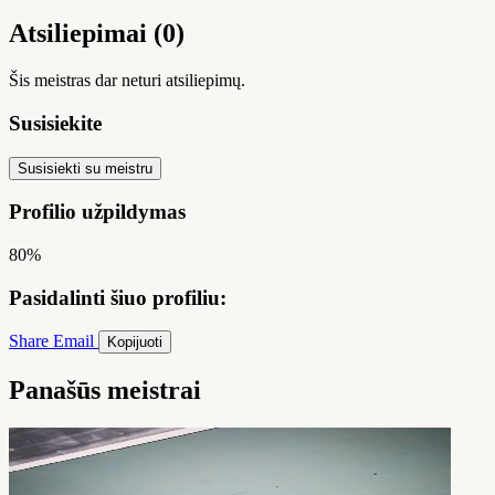
Atsiliepimai (0)
Šis meistras dar neturi atsiliepimų.
Susisiekite
Susisiekti su meistru
Profilio užpildymas
80%
Pasidalinti šiuo profiliu:
Share
Email
Kopijuoti
Panašūs meistrai