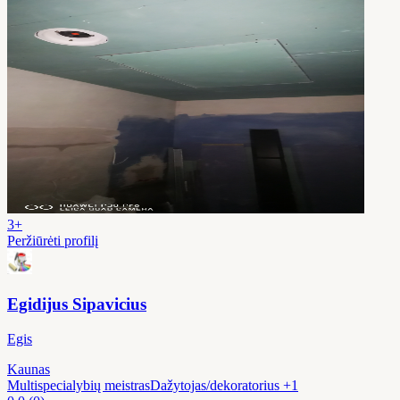
3+
Peržiūrėti profilį
Egidijus Sipavicius
Egis
Kaunas
Multispecialybių meistras
Dažytojas/dekoratorius
+1