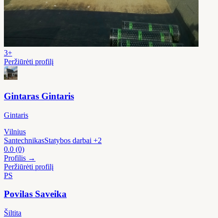
3+
Peržiūrėti profilį
Gintaras Gintaris
Gintaris
Vilnius
Santechnikas
Statybos darbai
+2
0.0
(0)
Profilis →
Peržiūrėti profilį
PS
Povilas Saveika
Šiltita