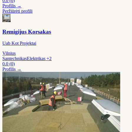
0.0
(0)
Profilis →
Peržiūrėti profilį
Remigijus Korsakas
Uab Kot Projektai
Vilnius
Santechnikas
Elektrikas
+2
0.0
(0)
Profilis →