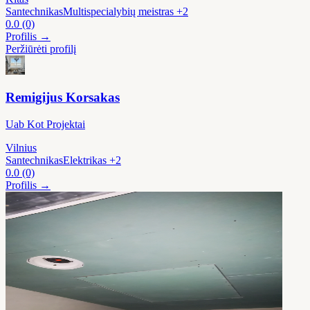
Santechnikas
Multispecialybių meistras
+2
0.0
(0)
Profilis →
Peržiūrėti profilį
Remigijus Korsakas
Uab Kot Projektai
Vilnius
Santechnikas
Elektrikas
+2
0.0
(0)
Profilis →