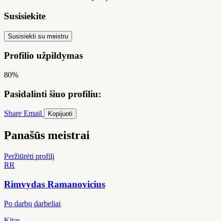
Susisiekite
Susisiekti su meistru
Profilio užpildymas
80%
Pasidalinti šiuo profiliu:
Share
Email
Kopijuoti
Panašūs meistrai
Peržiūrėti profilį
RR
Rimvydas Ramanovicius
Po darbų darbeliai
Kitas