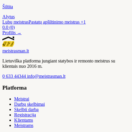
Šiltita
Alytus
Lubų meistras
Pastatų apšiltinimo meistras
+1
0.0
(0)
Profilis →
meistras
man
.lt
Lietuviška platforma jungiant statybos ir remonto meistrus su
klientais nuo 2016 m.
0 633 44344
info@meistrasman.lt
Platforma
Meistrai
Darbų skelbimai
Skelbti darbą
Registracija
Klientams
Meistrams