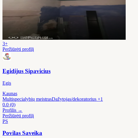
3+
Peržiūrėti profilį
Egidijus Sipavicius
Egis
Kaunas
Multispecialybių meistras
Dažytojas/dekoratorius
+1
0.0
(0)
Profilis →
Peržiūrėti profilį
PS
Povilas Saveika