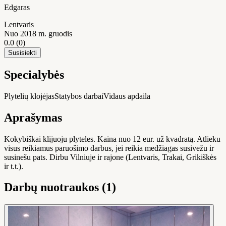
Edgaras
Lentvaris
Nuo 2018 m. gruodis
0.0
(0)
Susisiekti
Specialybės
Plytelių klojėjas
Statybos darbai
Vidaus apdaila
Aprašymas
Kokybiškai klijuoju plyteles. Kaina nuo 12 eur. už kvadratą. Atlieku
visus reikiamus paruošimo darbus, jei reikia medžiagas susivežu ir
susinešu pats. Dirbu Vilniuje ir rajone (Lentvaris, Trakai, Grikiškės
ir t.t.).
Darbų nuotraukos (1)