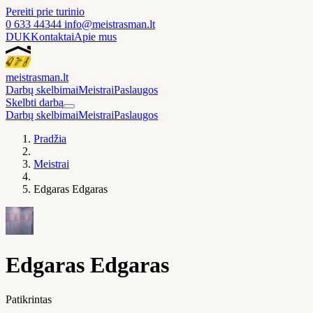
Pereiti prie turinio
0 633 44344
info@meistrasman.lt
DUK
Kontaktai
Apie mus
meistras
man
.lt
Darbų skelbimai
Meistrai
Paslaugos
Skelbti darbą
Darbų skelbimai
Meistrai
Paslaugos
Pradžia
Meistrai
Edgaras Edgaras
Edgaras Edgaras
Patikrintas