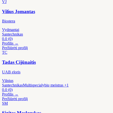
VJ
Vilius Jomantas
Biostera
Vydmantai
Santechnikas
0.0
(0)
Profilis →
Peržiūrėti profilį
TC
Tadas Cijūnaitis
UAB eloris
Vilnius
Santechnikas
Multispecialybių meistras
+1
0.0
(0)
Profilis →
Peržiūrėti profilį
SM
Sigitas Maslauskas