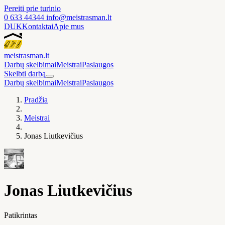
Pereiti prie turinio
0 633 44344
info@meistrasman.lt
DUK
Kontaktai
Apie mus
meistras
man
.lt
Darbų skelbimai
Meistrai
Paslaugos
Skelbti darbą
Darbų skelbimai
Meistrai
Paslaugos
Pradžia
Meistrai
Jonas Liutkevičius
Jonas Liutkevičius
Patikrintas