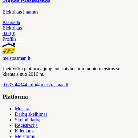
Elektrikas į namus
Klaipėda
Elektrikas
0.0
(0)
Profilis →
meistras
man
.lt
Lietuviška platforma jungiant statybos ir remonto meistrus su
klientais nuo 2016 m.
0 633 44344
info@meistrasman.lt
Platforma
Meistrai
Darbų skelbimai
Skelbti darbą
Registracija
Klientams
Meistrams