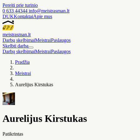
Pereiti prie turinio
0 633 44344
info@meistrasman.lt
DUK
Kontaktai
Apie mus
meistras
man
.lt
Darbų skelbimai
Meistrai
Paslaugos
Skelbti darbą
Darbų skelbimai
Meistrai
Paslaugos
Pradžia
Meistrai
Aurelijus Kirstukas
Aurelijus Kirstukas
Patikrintas