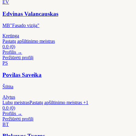
EV
Edvinas Valancauskas
MB"Fasado vizija"
Kretinga
Pastatų apšiltinimo meistras
0.0
(0)
Profilis →
Peržiūrėti profilį
PS
Povilas Saveika
Šiltita
Alytus
Lubų meistras
Pastatų apšiltinimo meistras
+1
0.0
(0)
Profilis →
Peržiūrėti profilį
BT
Blokuvos Tvoros