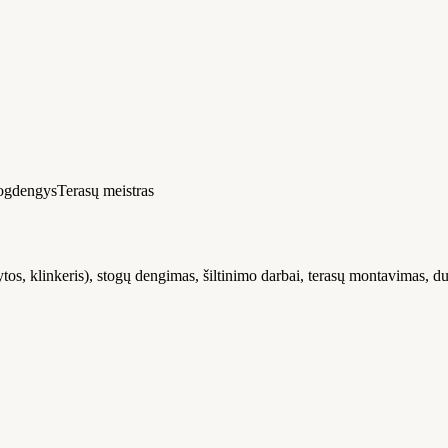
ogdengys
Terasų meistras
tos, klinkeris), stogų dengimas, šiltinimo darbai, terasų montavimas, d