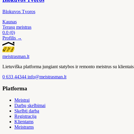
Blokuvos Tvoros
Kaunas
Terasų meistras
0.0
(0)
Profilis →
meistras
man
.lt
Lietuviška platforma jungiant statybos ir remonto meistrus su klienta
0 633 44344
info@meistrasman.lt
Platforma
Meistrai
Darbų skelbimai
Skelbti darbą
Registracija
Klientams
Meistrams