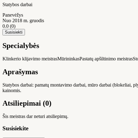
Statybos darbai
Panevėžys
Nuo 2018 m. gruodis
0.0
(0)
Susisiekti
Specialybės
Klinkerio klijavimo meistras
Mūrininkas
Pastatų apšiltinimo meistras
St
Aprašymas
Statybos darbai: pamatų montavimo darbai, mūro darbai (blokeliai, ply
kainomis.
Atsiliepimai (0)
Šis meistras dar neturi atsiliepimų.
Susisiekite