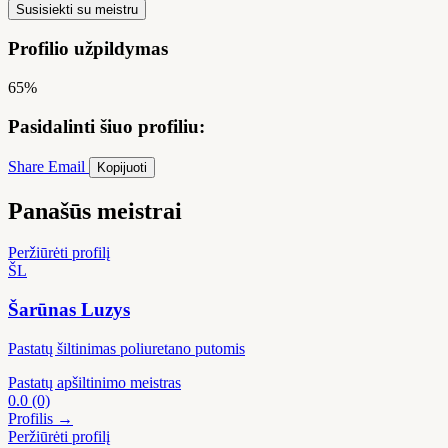
Susisiekti su meistru
Profilio užpildymas
65%
Pasidalinti šiuo profiliu:
Share
Email
Kopijuoti
Panašūs meistrai
Peržiūrėti profilį
ŠL
Šarūnas Luzys
Pastatų šiltinimas poliuretano putomis
Pastatų apšiltinimo meistras
0.0
(0)
Profilis →
Peržiūrėti profilį