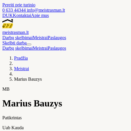
Pereiti prie turinio
0 633 44344
info@meistrasman.lt
DUK
Kontaktai
Apie mus
meistras
man
.lt
Darbų skelbimai
Meistrai
Paslaugos
Skelbti darbą
Darbų skelbimai
Meistrai
Paslaugos
Pradžia
Meistrai
Marius Bauzys
MB
Marius Bauzys
Patikrintas
Uab Kauda