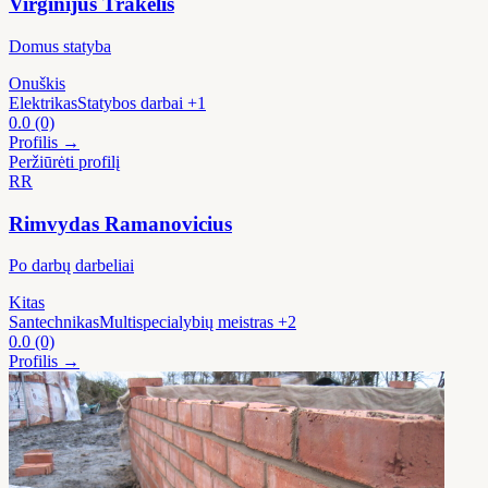
Virginijus Trakelis
Domus statyba
Onuškis
Elektrikas
Statybos darbai
+1
0.0
(0)
Profilis →
Peržiūrėti profilį
RR
Rimvydas Ramanovicius
Po darbų darbeliai
Kitas
Santechnikas
Multispecialybių meistras
+2
0.0
(0)
Profilis →