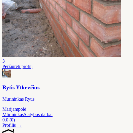
3+
Peržiūrėti profilį
Rytis Ytkevčius
Mūrininkas Rytis
Marijampolė
Mūrininkas
Statybos darbai
0.0
(0)
Profilis →