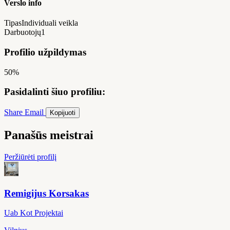
Verslo info
Tipas
Individuali veikla
Darbuotojų
1
Profilio užpildymas
50%
Pasidalinti šiuo profiliu:
Share
Email
Kopijuoti
Panašūs meistrai
Peržiūrėti profilį
Remigijus Korsakas
Uab Kot Projektai