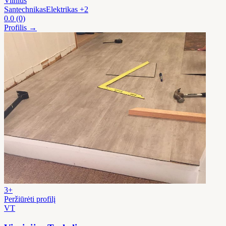
Vilnius
Santechnikas
Elektrikas
+2
0.0
(0)
Profilis →
3+
Peržiūrėti profilį
VT