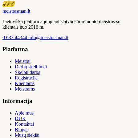
meistras
man
.lt
Lietuviška platforma jungiant statybos ir remonto meistrus su
klientais nuo 2016 m.
0 633 44344
info@meistrasman.lt
Platforma
Meistrai
Darbų skelbimai
Skelbti darbą
Registracija
Klientams
Meistrams
Informacija
Apie mus
DUK
Kontaktai
Blogas
Mūsų siekiai