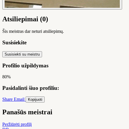
Atsiliepimai (0)
Šis meistras dar neturi atsiliepimų.
Susisiekite
Susisiekti su meistru
Profilio užpildymas
80%
Pasidalinti šiuo profiliu:
Share
Email
Kopijuoti
Panašūs meistrai
Peržiūrėti profilį