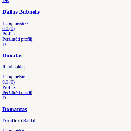
DB
Dalius Bubnelis
Lubų meistras
0.0
(0)
Profilis →
Peržiūrėti profilį
D
Donatas
Raini baldai
Lubų meistras
0.0
(0)
Profilis →
Peržiūrėti profilį
D
Domantas
DomDeko Baldai
Lubų meistras