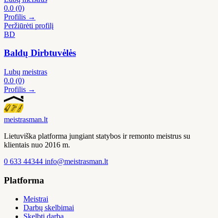
0.0
(0)
Profilis →
Peržiūrėti profilį
BD
Baldų Dirbtuvėlės
Lubų meistras
0.0
(0)
Profilis →
meistras
man
.lt
Lietuviška platforma jungiant statybos ir remonto meistrus su
klientais nuo 2016 m.
0 633 44344
info@meistrasman.lt
Platforma
Meistrai
Darbų skelbimai
Skelbti darbą