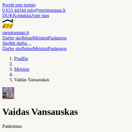
Pereiti prie turinio
0 633 44344
info@meistrasman.lt
DUK
Kontaktai
Apie mus
meistras
man
.lt
Darbų skelbimai
Meistrai
Paslaugos
Skelbti darbą
Darbų skelbimai
Meistrai
Paslaugos
Pradžia
Meistrai
Vaidas Vansauskas
Vaidas Vansauskas
Patikrintas