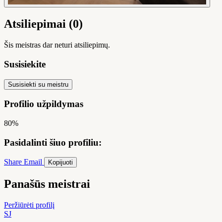
Atsiliepimai (0)
Šis meistras dar neturi atsiliepimų.
Susisiekite
Susisiekti su meistru
Profilio užpildymas
80%
Pasidalinti šiuo profiliu:
Share
Email
Kopijuoti
Panašūs meistrai
Peržiūrėti profilį
SJ