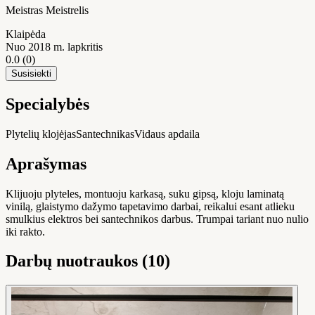
Meistras Meistrelis
Klaipėda
Nuo 2018 m. lapkritis
0.0
(0)
Susisiekti
Specialybės
Plytelių klojėjas
Santechnikas
Vidaus apdaila
Aprašymas
Klijuoju plyteles, montuoju karkasą, suku gipsą, kloju laminatą
vinilą, glaistymo dažymo tapetavimo darbai, reikalui esant atlieku
smulkius elektros bei santechnikos darbus. Trumpai tariant nuo nulio
iki rakto.
Darbų nuotraukos (10)