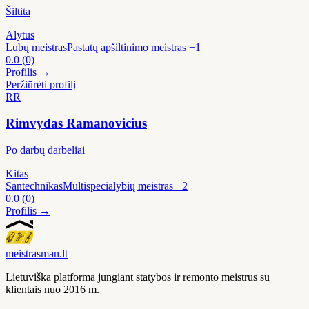
Šiltita
Alytus
Lubų meistras
Pastatų apšiltinimo meistras
+1
0.0
(0)
Profilis →
Peržiūrėti profilį
RR
Rimvydas Ramanovicius
Po darbų darbeliai
Kitas
Santechnikas
Multispecialybių meistras
+2
0.0
(0)
Profilis →
meistras
man
.lt
Lietuviška platforma jungiant statybos ir remonto meistrus su
klientais nuo 2016 m.