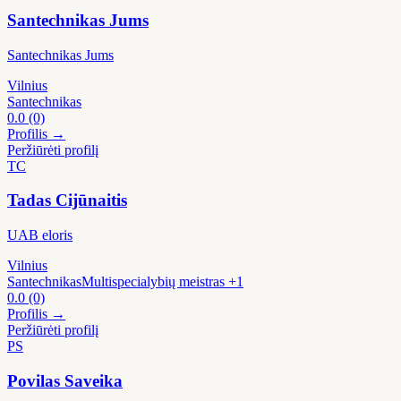
Santechnikas Jums
Santechnikas Jums
Vilnius
Santechnikas
0.0
(0)
Profilis →
Peržiūrėti profilį
TC
Tadas Cijūnaitis
UAB eloris
Vilnius
Santechnikas
Multispecialybių meistras
+1
0.0
(0)
Profilis →
Peržiūrėti profilį
PS
Povilas Saveika