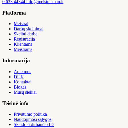
0 633 44344
info@meistrasman.lt
Platforma
Meistrai
Darbų skelbimai
Skelbti darbą
Registracija
Klientams
Meistrams
Informacija
Apie mus
DUK
Kontaktai
Blogas
Mūsų siekiai
Teisinė info
Privatumo politika
Naudojimosi sąlygos
Skaidriai dirbančio ID