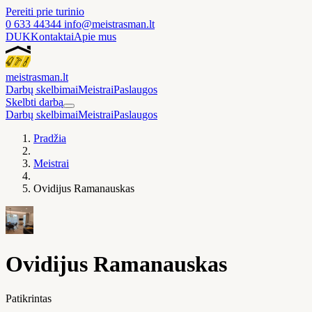
Pereiti prie turinio
0 633 44344
info@meistrasman.lt
DUK
Kontaktai
Apie mus
meistras
man
.lt
Darbų skelbimai
Meistrai
Paslaugos
Skelbti darbą
Darbų skelbimai
Meistrai
Paslaugos
Pradžia
Meistrai
Ovidijus Ramanauskas
Ovidijus Ramanauskas
Patikrintas