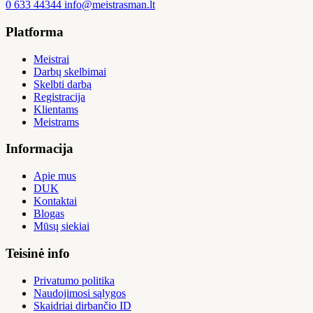
0 633 44344
info@meistrasman.lt
Platforma
Meistrai
Darbų skelbimai
Skelbti darbą
Registracija
Klientams
Meistrams
Informacija
Apie mus
DUK
Kontaktai
Blogas
Mūsų siekiai
Teisinė info
Privatumo politika
Naudojimosi sąlygos
Skaidriai dirbančio ID