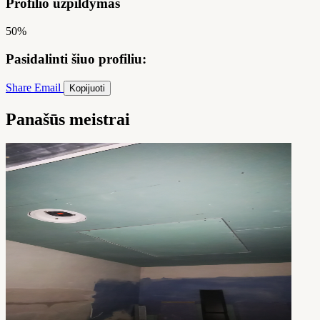
Profilio užpildymas
50%
Pasidalinti šiuo profiliu:
Share
Email
Kopijuoti
Panašūs meistrai