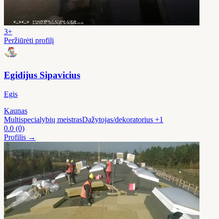
3+
Peržiūrėti profilį
Egidijus Sipavicius
Egis
Kaunas
Multispecialybių meistras
Dažytojas/dekoratorius
+1
0.0
(0)
Profilis →