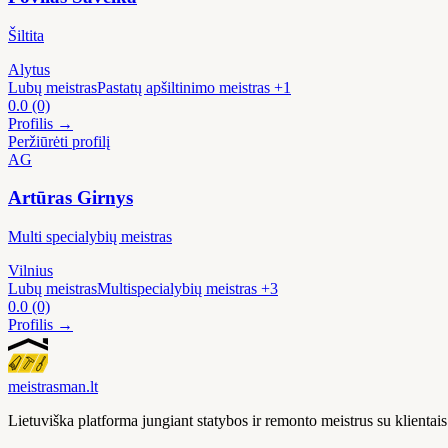
Šiltita
Alytus
Lubų meistras
Pastatų apšiltinimo meistras
+1
0.0
(0)
Profilis →
Peržiūrėti profilį
AG
Artūras Girnys
Multi specialybių meistras
Vilnius
Lubų meistras
Multispecialybių meistras
+3
0.0
(0)
Profilis →
meistras
man
.lt
Lietuviška platforma jungiant statybos ir remonto meistrus su klienta