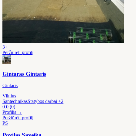
3+
Peržiūrėti profilį
Gintaras Gintaris
Gintaris
Vilnius
Santechnikas
Statybos darbai
+2
0.0
(0)
Profilis →
Peržiūrėti profilį
PS
Povilas Saveika