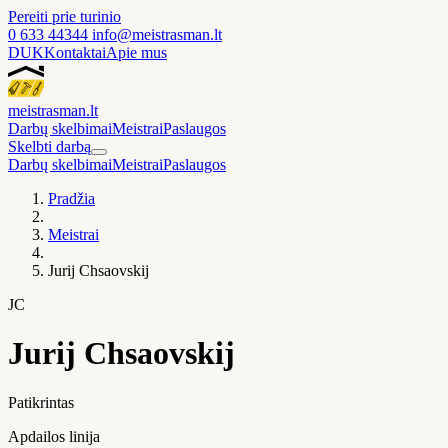
Pereiti prie turinio
0 633 44344
info@meistrasman.lt
DUK
Kontaktai
Apie mus
meistras
man
.lt
Darbų skelbimai
Meistrai
Paslaugos
Skelbti darbą
Darbų skelbimai
Meistrai
Paslaugos
Pradžia
Meistrai
Jurij Chsaovskij
JC
Jurij Chsaovskij
Patikrintas
Apdailos linija