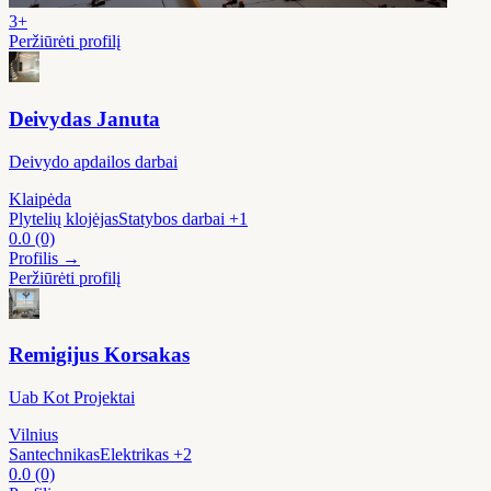
3+
Peržiūrėti profilį
Deivydas Januta
Deivydo apdailos darbai
Klaipėda
Plytelių klojėjas
Statybos darbai
+1
0.0
(0)
Profilis →
Peržiūrėti profilį
Remigijus Korsakas
Uab Kot Projektai
Vilnius
Santechnikas
Elektrikas
+2
0.0
(0)