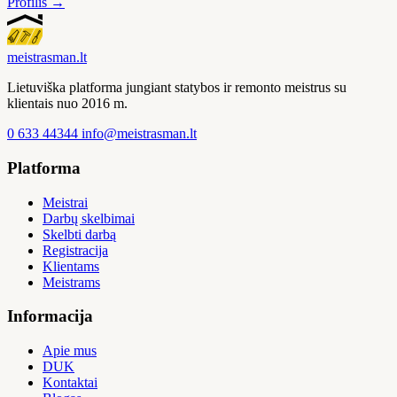
Profilis →
meistras
man
.lt
Lietuviška platforma jungiant statybos ir remonto meistrus su
klientais nuo 2016 m.
0 633 44344
info@meistrasman.lt
Platforma
Meistrai
Darbų skelbimai
Skelbti darbą
Registracija
Klientams
Meistrams
Informacija
Apie mus
DUK
Kontaktai