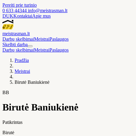
Pereiti prie turinio
0 633 44344
info@meistrasman.lt
DUK
Kontaktai
Apie mus
meistras
man
.lt
Darbų skelbimai
Meistrai
Paslaugos
Skelbti darbą
Darbų skelbimai
Meistrai
Paslaugos
Pradžia
Meistrai
Birutė Baniukienė
BB
Birutė Baniukienė
Patikrintas
Birutė