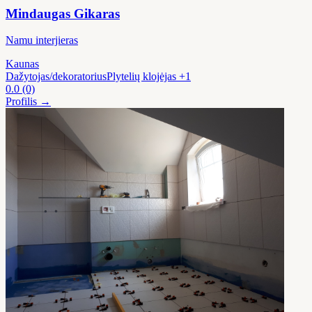
Mindaugas Gikaras
Namu interjieras
Kaunas
Dažytojas/dekoratorius
Plytelių klojėjas
+1
0.0
(0)
Profilis →