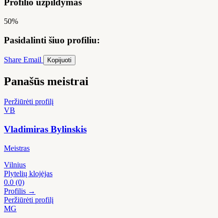
Profilio užpildymas
50%
Pasidalinti šiuo profiliu:
Share
Email
Kopijuoti
Panašūs meistrai
Peržiūrėti profilį
VB
Vladimiras Bylinskis
Meistras
Vilnius
Plytelių klojėjas
0.0
(0)
Profilis →
Peržiūrėti profilį
MG