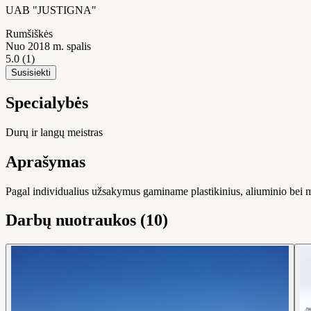
UAB "JUSTIGNA"
Rumšiškės
Nuo 2018 m. spalis
5.0
(1)
Susisiekti
Specialybės
Durų ir langų meistras
Aprašymas
Pagal individualius užsakymus gaminame plastikinius, aliuminio bei med
Darbų nuotraukos (10)