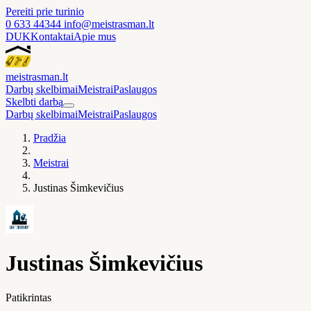
Pereiti prie turinio
0 633 44344
info@meistrasman.lt
DUK
Kontaktai
Apie mus
meistras
man
.lt
Darbų skelbimai
Meistrai
Paslaugos
Skelbti darbą
Darbų skelbimai
Meistrai
Paslaugos
Pradžia
Meistrai
Justinas Šimkevičius
Justinas Šimkevičius
Patikrintas