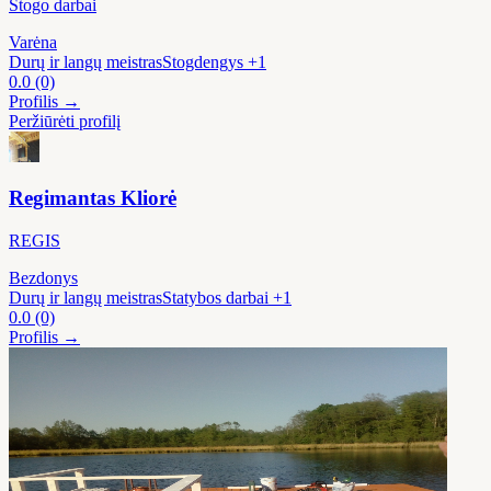
Stogo darbai
Varėna
Durų ir langų meistras
Stogdengys
+1
0.0
(0)
Profilis →
Peržiūrėti profilį
Regimantas Kliorė
REGIS
Bezdonys
Durų ir langų meistras
Statybos darbai
+1
0.0
(0)
Profilis →