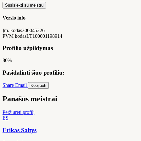
Susisiekti su meistru
Verslo info
Įm. kodas
300045226
PVM kodas
LT100001198914
Profilio užpildymas
80%
Pasidalinti šiuo profiliu:
Share
Email
Kopijuoti
Panašūs meistrai
Peržiūrėti profilį
ES
Erikas Saltys