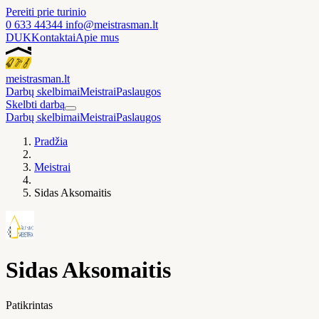
Pereiti prie turinio
0 633 44344
info@meistrasman.lt
DUK
Kontaktai
Apie mus
meistras
man
.lt
Darbų skelbimai
Meistrai
Paslaugos
Skelbti darbą
Darbų skelbimai
Meistrai
Paslaugos
Pradžia
Meistrai
Sidas Aksomaitis
Sidas Aksomaitis
Patikrintas