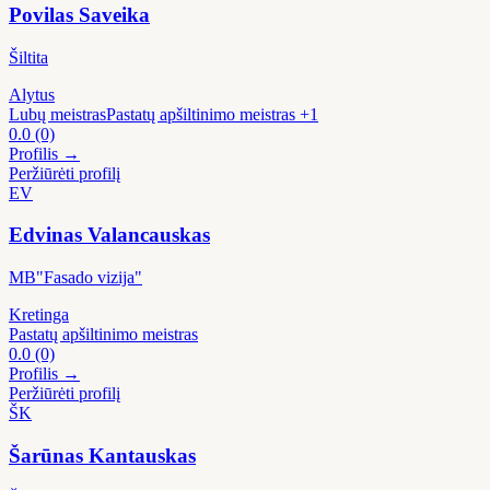
Povilas Saveika
Šiltita
Alytus
Lubų meistras
Pastatų apšiltinimo meistras
+1
0.0
(0)
Profilis →
Peržiūrėti profilį
EV
Edvinas Valancauskas
MB"Fasado vizija"
Kretinga
Pastatų apšiltinimo meistras
0.0
(0)
Profilis →
Peržiūrėti profilį
ŠK
Šarūnas Kantauskas