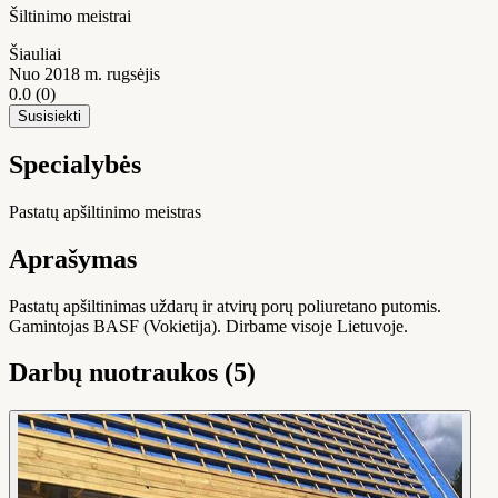
Šiltinimo meistrai
Šiauliai
Nuo 2018 m. rugsėjis
0.0
(0)
Susisiekti
Specialybės
Pastatų apšiltinimo meistras
Aprašymas
Pastatų apšiltinimas uždarų ir atvirų porų poliuretano putomis.
Gamintojas BASF (Vokietija). Dirbame visoje Lietuvoje.
Darbų nuotraukos (5)