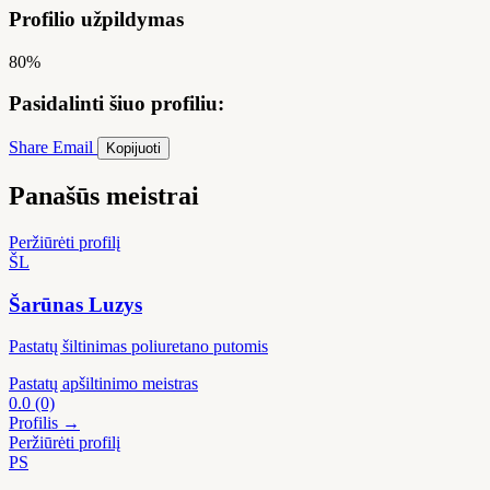
Profilio užpildymas
80%
Pasidalinti šiuo profiliu:
Share
Email
Kopijuoti
Panašūs meistrai
Peržiūrėti profilį
ŠL
Šarūnas Luzys
Pastatų šiltinimas poliuretano putomis
Pastatų apšiltinimo meistras
0.0
(0)
Profilis →
Peržiūrėti profilį
PS