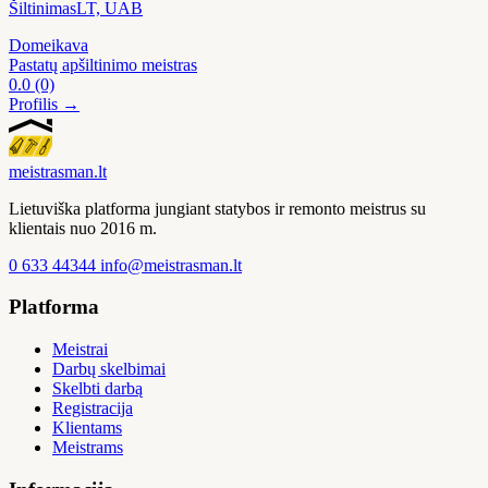
ŠiltinimasLT, UAB
Domeikava
Pastatų apšiltinimo meistras
0.0
(0)
Profilis →
meistras
man
.lt
Lietuviška platforma jungiant statybos ir remonto meistrus su
klientais nuo 2016 m.
0 633 44344
info@meistrasman.lt
Platforma
Meistrai
Darbų skelbimai
Skelbti darbą
Registracija
Klientams
Meistrams