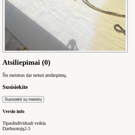
Atsiliepimai (0)
Šis meistras dar neturi atsiliepimų.
Susisiekite
Susisiekti su meistru
Verslo info
Tipas
Individuali veikla
Darbuotojų
2-5