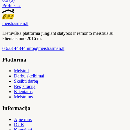
0.0
(0)
Profilis →
meistras
man
.lt
Lietuviška platforma jungiant statybos ir remonto meistrus su
klientais nuo 2016 m.
0 633 44344
info@meistrasman.lt
Platforma
Meistrai
Darbų skelbimai
Skelbti darbą
Registracija
Klientams
Meistrams
Informacija
Apie mus
DUK
Kontaktai