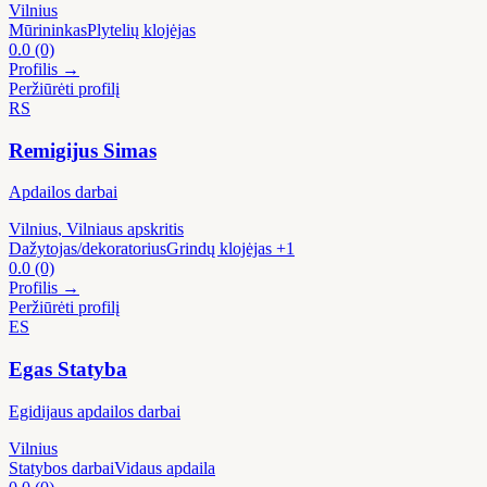
Vilnius
Mūrininkas
Plytelių klojėjas
0.0
(0)
Profilis →
Peržiūrėti profilį
RS
Remigijus Simas
Apdailos darbai
Vilnius
, Vilniaus apskritis
Dažytojas/dekoratorius
Grindų klojėjas
+1
0.0
(0)
Profilis →
Peržiūrėti profilį
ES
Egas Statyba
Egidijaus apdailos darbai
Vilnius
Statybos darbai
Vidaus apdaila