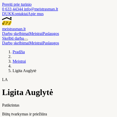
Pereiti prie turinio
0 633 44344
info@meistrasman.lt
DUK
Kontaktai
Apie mus
meistras
man
.lt
Darbų skelbimai
Meistrai
Paslaugos
Skelbti darbą
Darbų skelbimai
Meistrai
Paslaugos
Pradžia
Meistrai
Ligita Auglytė
LA
Ligita Auglytė
Patikrintas
Būtų tvarkymas ir priežiūra