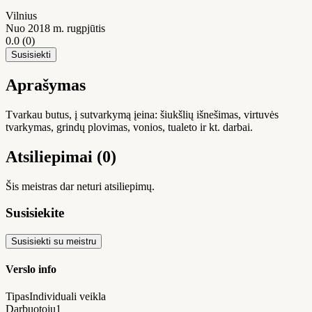
Vilnius
Nuo 2018 m. rugpjūtis
0.0
(0)
Susisiekti
Aprašymas
Tvarkau butus, į sutvarkymą įeina: šiukšlių išnešimas, virtuvės
tvarkymas, grindų plovimas, vonios, tualeto ir kt. darbai.
Atsiliepimai (0)
Šis meistras dar neturi atsiliepimų.
Susisiekite
Susisiekti su meistru
Verslo info
Tipas
Individuali veikla
Darbuotojų
1