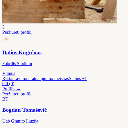
3+
Peržiūrėti profilį
Dalius Kugrėnas
Fabrilis Studium
Vilnius
Restauravimo ir atnaujinimo meistras
Stalius
+1
0.0
(0)
Profilis →
Peržiūrėti profilį
BT
Bogdan Tomaševič
Uab Granito Iliuzija