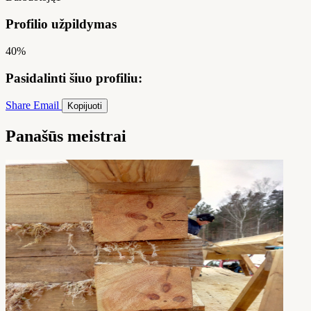
Profilio užpildymas
40%
Pasidalinti šiuo profiliu:
Share
Email
Kopijuoti
Panašūs meistrai