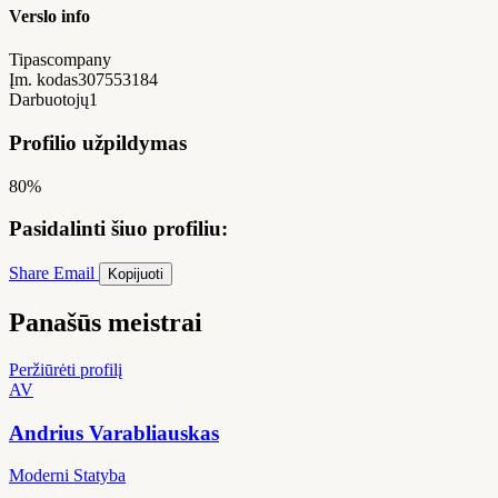
Verslo info
Tipas
company
Įm. kodas
307553184
Darbuotojų
1
Profilio užpildymas
80%
Pasidalinti šiuo profiliu:
Share
Email
Kopijuoti
Panašūs meistrai
Peržiūrėti profilį
AV
Andrius Varabliauskas
Moderni Statyba