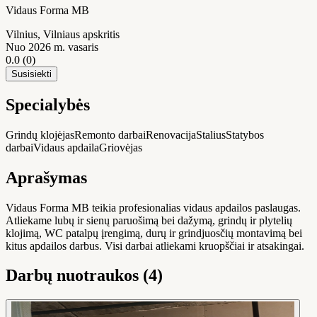
Vidaus Forma MB
Vilnius
, Vilniaus apskritis
Nuo 2026 m. vasaris
0.0
(0)
Susisiekti
Specialybės
Grindų klojėjas
Remonto darbai
Renovacija
Stalius
Statybos
darbai
Vidaus apdaila
Griovėjas
Aprašymas
Vidaus Forma MB teikia profesionalias vidaus apdailos paslaugas.
Atliekame lubų ir sienų paruošimą bei dažymą, grindų ir plytelių
klojimą, WC patalpų įrengimą, durų ir grindjuosčių montavimą bei
kitus apdailos darbus. Visi darbai atliekami kruopščiai ir atsakingai.
Darbų nuotraukos (4)