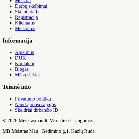
Meistrai
Darbų skelbimai
Skelbti darbą
Registracija
Klientams
Meistrams
Informacija
Apie mus
DUK
Kontaktai
Blogas
Mūsų siekiai
Teisinė info
Privatumo politika
Naudojimosi sąlygos
Skaidriai dirbančio ID
© 2026 Meistrasman.lt. Visos teisės saugomos.
MB Meistras Man | Gedimino g.1, Kazlų Rūda