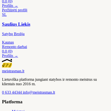
0.0
(0)
Profilis →
Peržiūrėti profilį
SL
Saulius Liekis
Satybų Brolija
Kaunas
Remonto darbai
0.0
(0)
Profilis →
meistras
man
.lt
Lietuviška platforma jungiant statybos ir remonto meistrus su
klientais nuo 2016 m.
0 633 44344
info@meistrasman.lt
Platforma