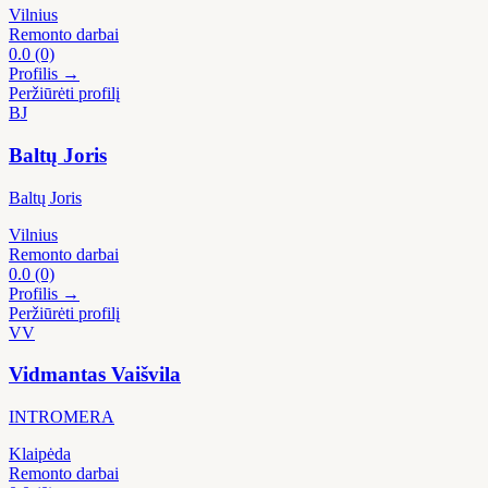
Vilnius
Remonto darbai
0.0
(0)
Profilis →
Peržiūrėti profilį
BJ
Baltų Joris
Baltų Joris
Vilnius
Remonto darbai
0.0
(0)
Profilis →
Peržiūrėti profilį
VV
Vidmantas Vaišvila
INTROMERA
Klaipėda
Remonto darbai