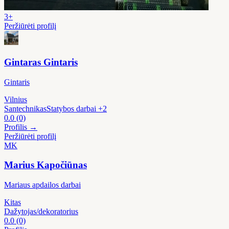
3+
Peržiūrėti profilį
Gintaras Gintaris
Gintaris
Vilnius
Santechnikas
Statybos darbai
+2
0.0
(0)
Profilis →
Peržiūrėti profilį
MK
Marius Kapočiūnas
Mariaus apdailos darbai
Kitas
Dažytojas/dekoratorius
0.0
(0)