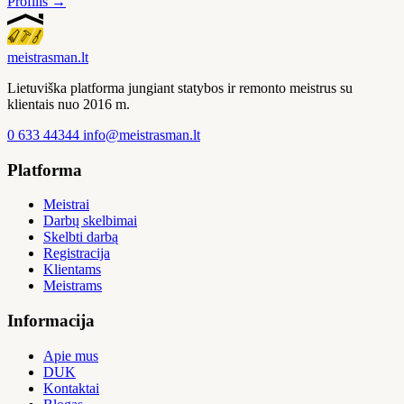
Profilis →
meistras
man
.lt
Lietuviška platforma jungiant statybos ir remonto meistrus su
klientais nuo 2016 m.
0 633 44344
info@meistrasman.lt
Platforma
Meistrai
Darbų skelbimai
Skelbti darbą
Registracija
Klientams
Meistrams
Informacija
Apie mus
DUK
Kontaktai