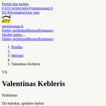
Pereiti prie turinio
0 633 44344
info@meistrasman.lt
DUK
Kontaktai
Apie mus
meistras
man
.lt
Darbų skelbimai
Meistrai
Paslaugos
Skelbti darbą
Darbų skelbimai
Meistrai
Paslaugos
Pradžia
Meistrai
Valentinas Kebleris
VK
Valentinas Kebleris
Patikrintas
Du teptukai, apdailos darbai