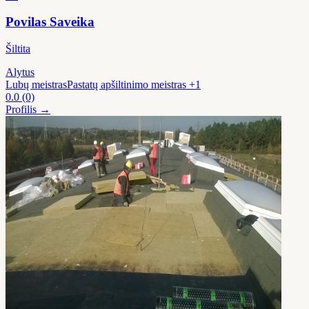
Povilas Saveika
Šiltita
Alytus
Lubų meistras
Pastatų apšiltinimo meistras
+1
0.0
(0)
Profilis →