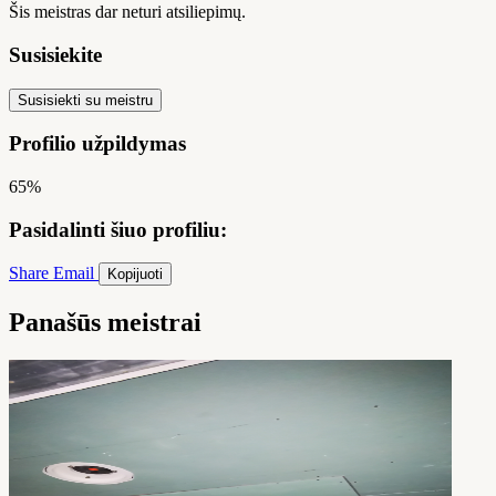
Šis meistras dar neturi atsiliepimų.
Susisiekite
Susisiekti su meistru
Profilio užpildymas
65%
Pasidalinti šiuo profiliu:
Share
Email
Kopijuoti
Panašūs meistrai