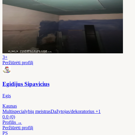
3+
Peržiūrėti profilį
Egidijus Sipavicius
Egis
Kaunas
Multispecialybių meistras
Dažytojas/dekoratorius
+1
0.0
(0)
Profilis →
Peržiūrėti profilį
PS