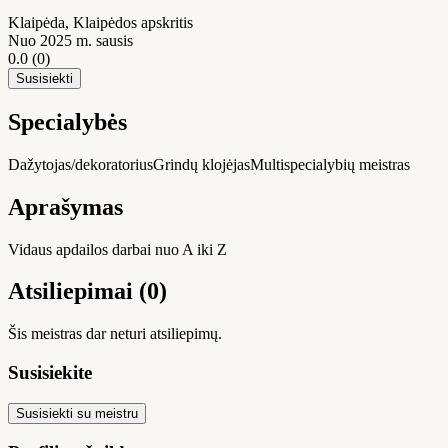
Klaipėda
, Klaipėdos apskritis
Nuo 2025 m. sausis
0.0
(0)
Susisiekti
Specialybės
Dažytojas/dekoratorius
Grindų klojėjas
Multispecialybių meistras
Aprašymas
Vidaus apdailos darbai nuo A iki Z
Atsiliepimai (0)
Šis meistras dar neturi atsiliepimų.
Susisiekite
Susisiekti su meistru