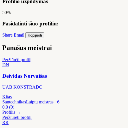
Profilio užpildymas
50%
Pasidalinti šiuo profiliu:
Share
Email
Kopijuoti
Panašūs meistrai
Peržiūrėti profilį
DN
Deividas Norvaišas
UAB KONSTRADO
Kitas
Santechnikas
Laiptų meistras
+6
0.0
(0)
Profilis →
Peržiūrėti profilį
RR