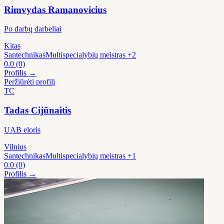
Rimvydas Ramanovicius
Po darbų darbeliai
Kitas
Santechnikas
Multispecialybių meistras
+2
0.0
(0)
Profilis →
Peržiūrėti profilį
TC
Tadas Cijūnaitis
UAB eloris
Vilnius
Santechnikas
Multispecialybių meistras
+1
0.0
(0)
Profilis →