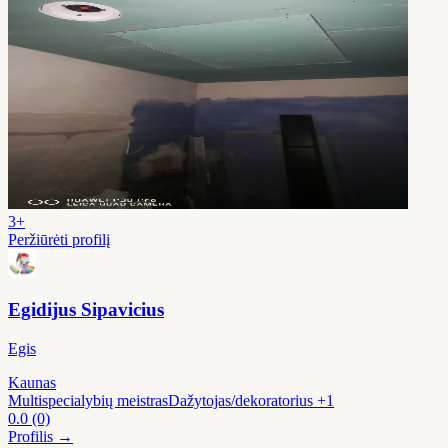
3+
Peržiūrėti profilį
Egidijus Sipavicius
Egis
Kaunas
Multispecialybių meistras
Dažytojas/dekoratorius
+1
0.0
(0)
Profilis →