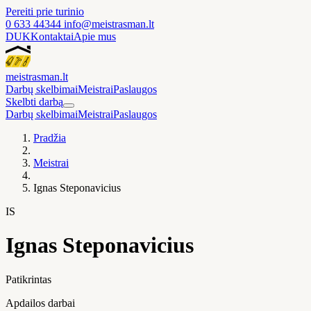
Pereiti prie turinio
0 633 44344
info@meistrasman.lt
DUK
Kontaktai
Apie mus
meistras
man
.lt
Darbų skelbimai
Meistrai
Paslaugos
Skelbti darbą
Darbų skelbimai
Meistrai
Paslaugos
Pradžia
Meistrai
Ignas Steponavicius
IS
Ignas Steponavicius
Patikrintas
Apdailos darbai