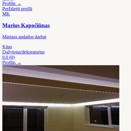
Profilis →
Peržiūrėti profilį
MK
Marius Kapočiūnas
Mariaus apdailos darbai
Kitas
Dažytojas/dekoratorius
0.0
(0)
Profilis →