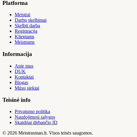
Platforma
Meistrai
Darbų skelbimai
Skelbti darbą
Registracija
Klientams
Meistrams
Informacija
Apie mus
DUK
Kontaktai
Blogas
Mūsų siekiai
Teisinė info
Privatumo politika
Naudojimosi sąlygos
Skaidriai dirbančio ID
© 2026 Meistrasman.lt. Visos teisės saugomos.