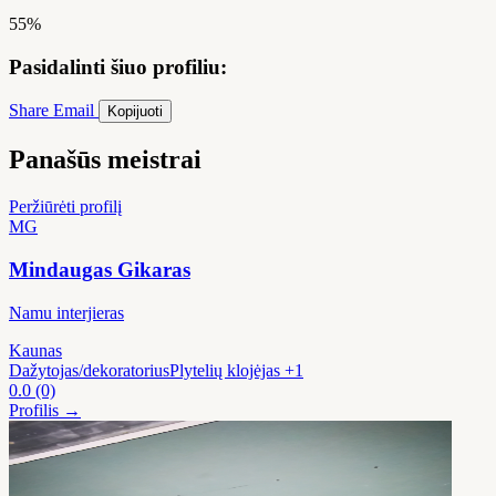
55%
Pasidalinti šiuo profiliu:
Share
Email
Kopijuoti
Panašūs meistrai
Peržiūrėti profilį
MG
Mindaugas Gikaras
Namu interjieras
Kaunas
Dažytojas/dekoratorius
Plytelių klojėjas
+1
0.0
(0)
Profilis →