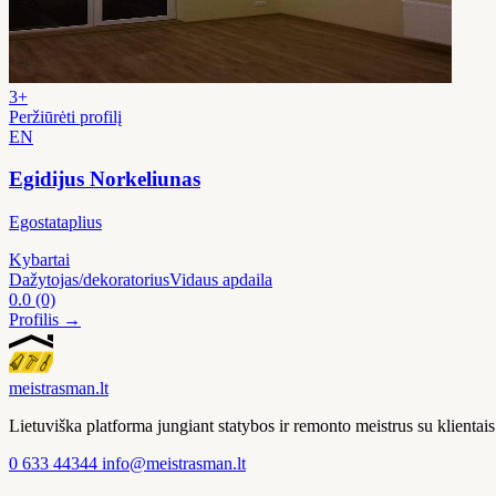
3+
Peržiūrėti profilį
EN
Egidijus Norkeliunas
Egostataplius
Kybartai
Dažytojas/dekoratorius
Vidaus apdaila
0.0
(0)
Profilis →
meistras
man
.lt
Lietuviška platforma jungiant statybos ir remonto meistrus su klienta
0 633 44344
info@meistrasman.lt