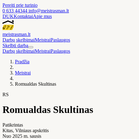
Pereiti prie turinio
0 633 44344
info@meistrasman.lt
DUK
Kontaktai
Apie mus
meistras
man
.lt
Darbų skelbimai
Meistrai
Paslaugos
Skelbti darbą
Darbų skelbimai
Meistrai
Paslaugos
Pradžia
Meistrai
Romualdas Skultinas
RS
Romualdas Skultinas
Patikrintas
Kitas
, Vilniaus apskritis
Nuo 2025 m. sausis