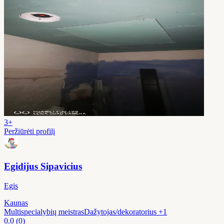
3+
Peržiūrėti profilį
Egidijus Sipavicius
Egis
Kaunas
Multispecialybių meistras
Dažytojas/dekoratorius
+1
0.0
(0)