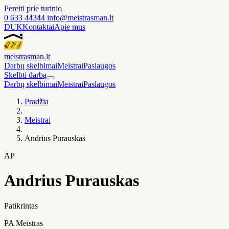
Pereiti prie turinio
0 633 44344
info@meistrasman.lt
DUK
Kontaktai
Apie mus
meistras
man
.lt
Darbų skelbimai
Meistrai
Paslaugos
Skelbti darbą
Darbų skelbimai
Meistrai
Paslaugos
Pradžia
Meistrai
Andrius Purauskas
AP
Andrius Purauskas
Patikrintas
PA Meistras