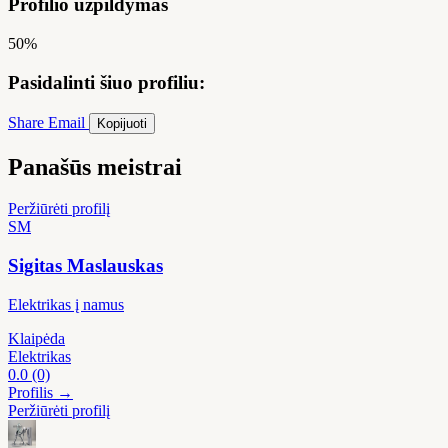
Profilio užpildymas
50%
Pasidalinti šiuo profiliu:
Share
Email
Kopijuoti
Panašūs meistrai
Peržiūrėti profilį
SM
Sigitas Maslauskas
Elektrikas į namus
Klaipėda
Elektrikas
0.0
(0)
Profilis →
Peržiūrėti profilį