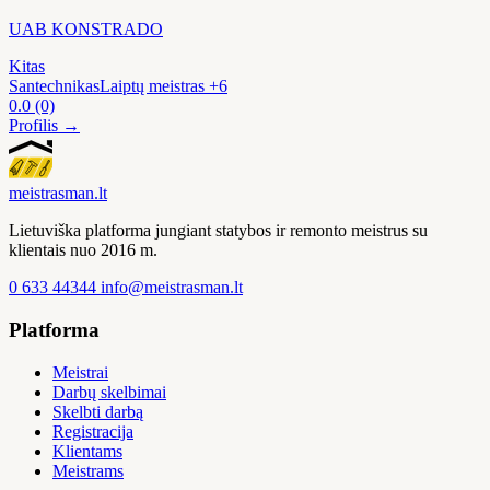
UAB KONSTRADO
Kitas
Santechnikas
Laiptų meistras
+6
0.0
(0)
Profilis →
meistras
man
.lt
Lietuviška platforma jungiant statybos ir remonto meistrus su
klientais nuo 2016 m.
0 633 44344
info@meistrasman.lt
Platforma
Meistrai
Darbų skelbimai
Skelbti darbą
Registracija
Klientams
Meistrams