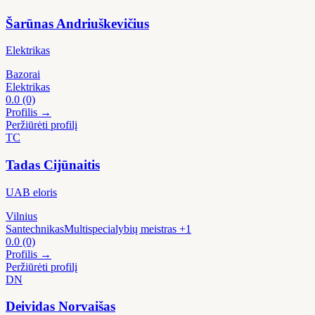
Šarūnas Andriuškevičius
Elektrikas
Bazorai
Elektrikas
0.0
(0)
Profilis →
Peržiūrėti profilį
TC
Tadas Cijūnaitis
UAB eloris
Vilnius
Santechnikas
Multispecialybių meistras
+1
0.0
(0)
Profilis →
Peržiūrėti profilį
DN
Deividas Norvaišas