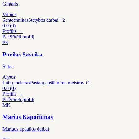
Gintaris
Vilnius
Santechnikas
Statybos darbai
+2
0.0
(0)
Profilis →
Peržiūrėti profilį
PS
Povilas Saveika
Šiltita
Alytus
Lubų meistras
Pastatų apšiltinimo meistras
+1
0.0
(0)
Profilis →
Peržiūrėti profilį
MK
Marius Kapočiūnas
Mariaus apdailos darbai