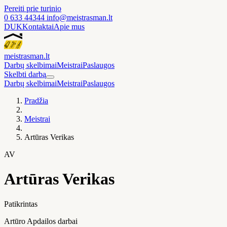
Pereiti prie turinio
0 633 44344
info@meistrasman.lt
DUK
Kontaktai
Apie mus
meistras
man
.lt
Darbų skelbimai
Meistrai
Paslaugos
Skelbti darbą
Darbų skelbimai
Meistrai
Paslaugos
Pradžia
Meistrai
Artūras Verikas
AV
Artūras Verikas
Patikrintas
Artūro Apdailos darbai