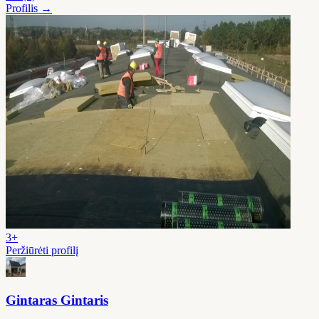
Profilis →
3+
Peržiūrėti profilį
Gintaras Gintaris