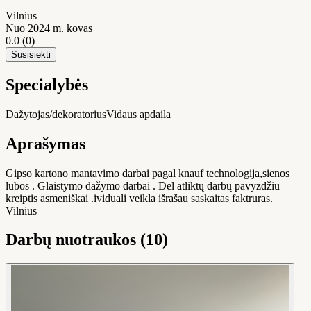
Vilnius
Nuo 2024 m. kovas
0.0
(0)
Susisiekti
Specialybės
Dažytojas/dekoratorius
Vidaus apdaila
Aprašymas
Gipso kartono mantavimo darbai pagal knauf technologija,sienos
lubos . Glaistymo dažymo darbai . Del atliktų darbų pavyzdžiu
kreiptis asmeniškai .ividuali veikla išrašau saskaitas faktruras.
Vilnius
Darbų nuotraukos (10)