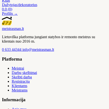
Kitas
Dažytojas/dekoratorius
0.0
(0)
Profilis →
meistras
man
.lt
Lietuviška platforma jungiant statybos ir remonto meistrus su
klientais nuo 2016 m.
0 633 44344
info@meistrasman.lt
Platforma
Meistrai
Darbų skelbimai
Skelbti darbą
Registracija
Klientams
Meistrams
Informacija