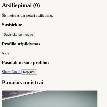
Atsiliepimai (0)
Šis meistras dar neturi atsiliepimų.
Susisiekite
Susisiekti su meistru
Profilio užpildymas
65%
Pasidalinti šiuo profiliu:
Share
Email
Kopijuoti
Panašūs meistrai