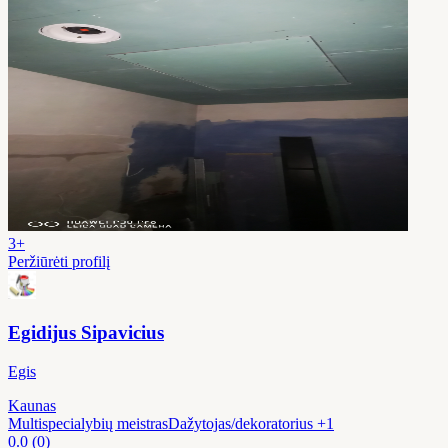
3+
Peržiūrėti profilį
Egidijus Sipavicius
Egis
Kaunas
Multispecialybių meistras
Dažytojas/dekoratorius
+1
0.0
(0)