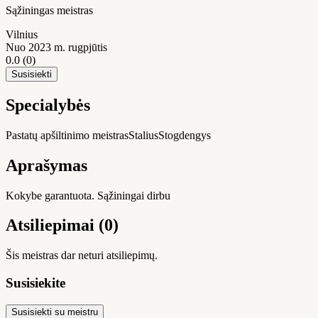
Sąžiningas meistras
Vilnius
Nuo 2023 m. rugpjūtis
0.0
(0)
Susisiekti
Specialybės
Pastatų apšiltinimo meistras
Stalius
Stogdengys
Aprašymas
Kokybe garantuota. Sąžiningai dirbu
Atsiliepimai (0)
Šis meistras dar neturi atsiliepimų.
Susisiekite
Susisiekti su meistru