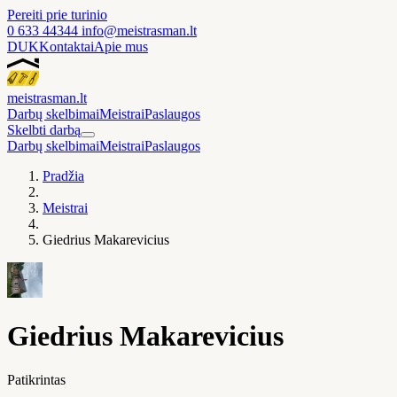
Pereiti prie turinio
0 633 44344
info@meistrasman.lt
DUK
Kontaktai
Apie mus
meistras
man
.lt
Darbų skelbimai
Meistrai
Paslaugos
Skelbti darbą
Darbų skelbimai
Meistrai
Paslaugos
Pradžia
Meistrai
Giedrius Makarevicius
Giedrius Makarevicius
Patikrintas