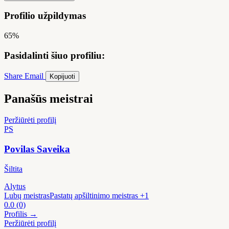
Profilio užpildymas
65%
Pasidalinti šiuo profiliu:
Share
Email
Kopijuoti
Panašūs meistrai
Peržiūrėti profilį
PS
Povilas Saveika
Šiltita
Alytus
Lubų meistras
Pastatų apšiltinimo meistras
+1
0.0
(0)
Profilis →
Peržiūrėti profilį