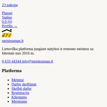
23 pakopa
Plungė
Stalius
0.0
(0)
Profilis →
meistras
man
.lt
Lietuviška platforma jungiant statybos ir remonto meistrus su
klientais nuo 2016 m.
0 633 44344
info@meistrasman.lt
Platforma
Meistrai
Darbų skelbimai
Skelbti darbą
Registracija
Klientams
Meistrams