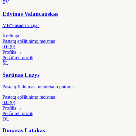
EV
Edvinas Valancauskas
MB"Fasado vizija"
Kretinga
Pastatų apšiltinimo meistras
0.0
(0)
Profilis →
Peržiūrėti profilį
ŠL
Šarūnas Luzys
Pastatų šiltinimas poliuretano putomis
Pastatų apšiltinimo meistras
0.0
(0)
Profilis →
Peržiūrėti profilį
DL
Donatas Latakas