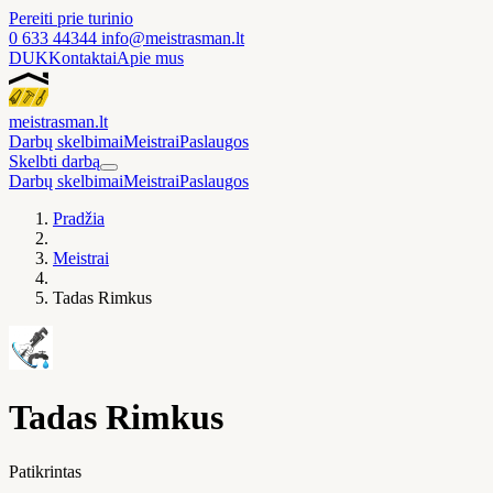
Pereiti prie turinio
0 633 44344
info@meistrasman.lt
DUK
Kontaktai
Apie mus
meistras
man
.lt
Darbų skelbimai
Meistrai
Paslaugos
Skelbti darbą
Darbų skelbimai
Meistrai
Paslaugos
Pradžia
Meistrai
Tadas Rimkus
Tadas Rimkus
Patikrintas