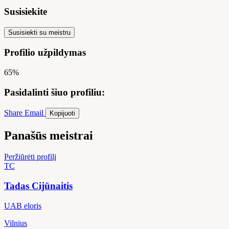
Susisiekite
Susisiekti su meistru
Profilio užpildymas
65%
Pasidalinti šiuo profiliu:
Share
Email
Kopijuoti
Panašūs meistrai
Peržiūrėti profilį
TC
Tadas Cijūnaitis
UAB eloris
Vilnius