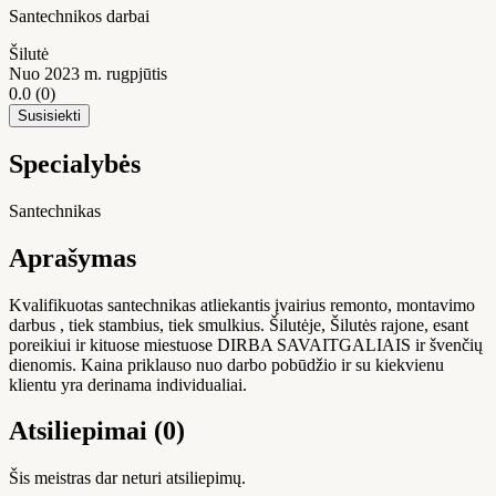
Santechnikos darbai
Šilutė
Nuo 2023 m. rugpjūtis
0.0
(0)
Susisiekti
Specialybės
Santechnikas
Aprašymas
Kvalifikuotas santechnikas atliekantis įvairius remonto, montavimo
darbus , tiek stambius, tiek smulkius. Šilutėje, Šilutės rajone, esant
poreikiui ir kituose miestuose DIRBA SAVAITGALIAIS ir švenčių
dienomis. Kaina priklauso nuo darbo pobūdžio ir su kiekvienu
klientu yra derinama individualiai.
Atsiliepimai (0)
Šis meistras dar neturi atsiliepimų.