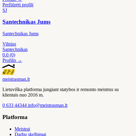
Peržiūrėti profilį
SJ
Santechnikas Jums
Santechnikas Jums
Vilnius
Santechnikas
0.0
(0)
Profilis →
meistras
man
.lt
Lietuviška platforma jungiant statybos ir remonto meistrus su
klientais nuo 2016 m.
0 633 44344
info@meistrasman.lt
Platforma
Meistrai
Darbų skelbimai