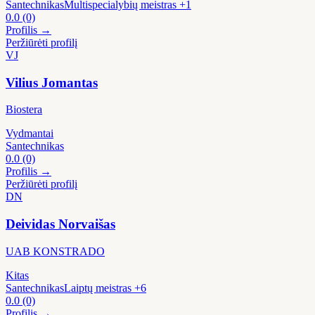
Santechnikas
Multispecialybių meistras
+1
0.0
(0)
Profilis →
Peržiūrėti profilį
VJ
Vilius Jomantas
Biostera
Vydmantai
Santechnikas
0.0
(0)
Profilis →
Peržiūrėti profilį
DN
Deividas Norvaišas
UAB KONSTRADO
Kitas
Santechnikas
Laiptų meistras
+6
0.0
(0)
Profilis →