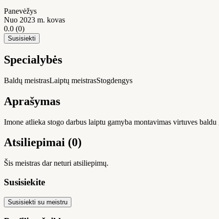
Panevėžys
Nuo 2023 m. kovas
0.0
(0)
Susisiekti
Specialybės
Baldų meistras
Laiptų meistras
Stogdengys
Aprašymas
Imone atlieka stogo darbus laiptu gamyba montavimas virtuves bald
Atsiliepimai (0)
Šis meistras dar neturi atsiliepimų.
Susisiekite
Susisiekti su meistru