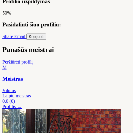
Profilio užpildymas
50%
Pasidalinti šiuo profiliu:
Share
Email
Kopijuoti
Panašūs meistrai
Peržiūrėti profilį
M
Meistras
Vilnius
Laiptų meistras
0.0
(0)
Profilis →