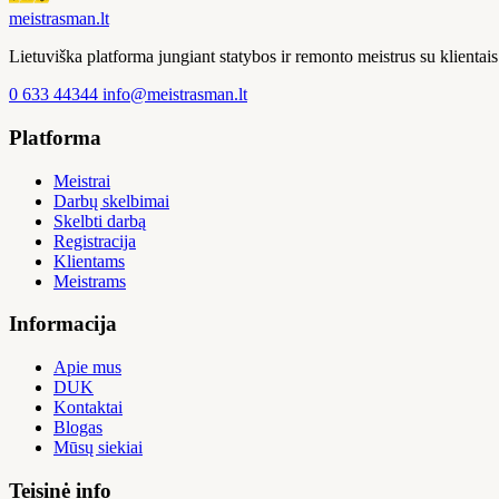
meistras
man
.lt
Lietuviška platforma jungiant statybos ir remonto meistrus su klienta
0 633 44344
info@meistrasman.lt
Platforma
Meistrai
Darbų skelbimai
Skelbti darbą
Registracija
Klientams
Meistrams
Informacija
Apie mus
DUK
Kontaktai
Blogas
Mūsų siekiai
Teisinė info