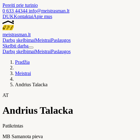
Pereiti prie turinio
0 633 44344
info@meistrasman.lt
DUK
Kontaktai
Apie mus
meistras
man
.lt
Darbų skelbimai
Meistrai
Paslaugos
Skelbti darbą
Darbų skelbimai
Meistrai
Paslaugos
Pradžia
Meistrai
Andrius Talacka
AT
Andrius Talacka
Patikrintas
MB Samanota pieva