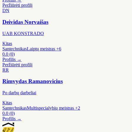
Peržiūrėti profilį
DN
Deividas Norvaišas
UAB KONSTRADO
Kitas
Santechnikas
Laiptų meistras
+6
0.0
(0)
Profilis →
Peržiūrėti profilį
RR
Rimvydas Ramanovicius
Po darbų darbeliai
Kitas
Santechnikas
Multispecialybių meistras
+2
0.0
(0)
Profilis →