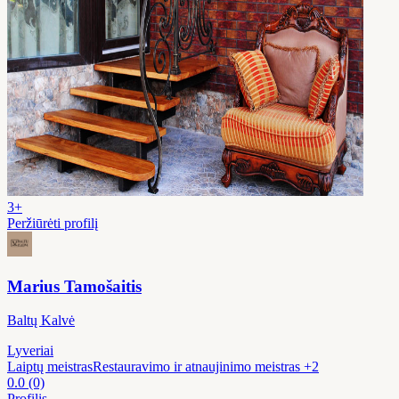
3+
Peržiūrėti profilį
Marius Tamošaitis
Baltų Kalvė
Lyveriai
Laiptų meistras
Restauravimo ir atnaujinimo meistras
+2
0.0
(0)
Profilis →