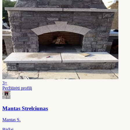
3+
Peržiūrėti profilį
Mantas Strelciunas
Mantas S.
Biržai