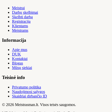
Meistrai
Darbų skelbimai
Skelbti darbą
Registracija
Klientams
Meistrams
Informacija
Apie mus
DUK
Kontaktai
Blogas
Mūsų siekiai
Teisinė info
Privatumo politika
Naudojimosi sąlygos
Skaidriai dirbančio ID
© 2026 Meistrasman.lt. Visos teisės saugomos.