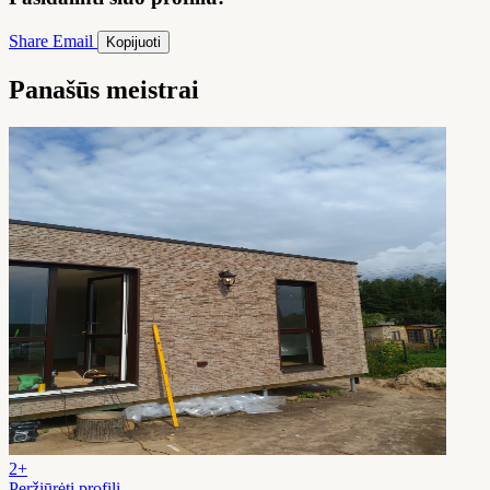
Share
Email
Kopijuoti
Panašūs meistrai
2+
Peržiūrėti profilį