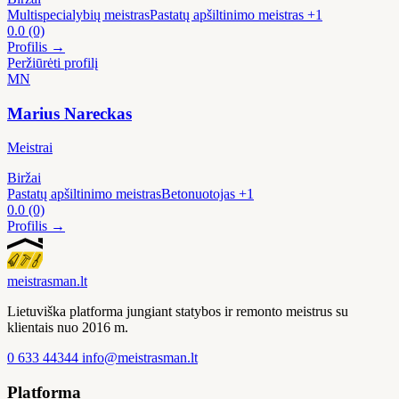
Multispecialybių meistras
Pastatų apšiltinimo meistras
+1
0.0
(0)
Profilis →
Peržiūrėti profilį
MN
Marius Nareckas
Meistrai
Biržai
Pastatų apšiltinimo meistras
Betonuotojas
+1
0.0
(0)
Profilis →
meistras
man
.lt
Lietuviška platforma jungiant statybos ir remonto meistrus su
klientais nuo 2016 m.
0 633 44344
info@meistrasman.lt
Platforma