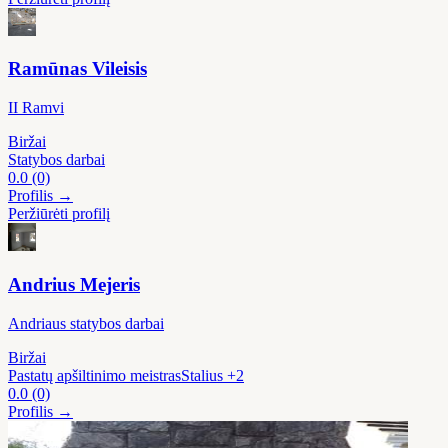
Ramūnas Vileisis
II Ramvi
Biržai
Statybos darbai
0.0
(0)
Profilis →
Peržiūrėti profilį
Andrius Mejeris
Andriaus statybos darbai
Biržai
Pastatų apšiltinimo meistras
Stalius
+2
0.0
(0)
Profilis →