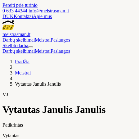
Pereiti prie turinio
0 633 44344
info@meistrasman.lt
DUK
Kontaktai
Apie mus
meistras
man
.lt
Darbų skelbimai
Meistrai
Paslaugos
Skelbti darbą
Darbų skelbimai
Meistrai
Paslaugos
Pradžia
Meistrai
Vytautas Janulis Janulis
VJ
Vytautas Janulis Janulis
Patikrintas
Vytautas