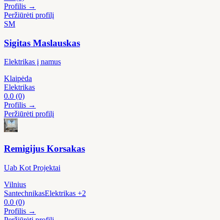
Profilis →
Peržiūrėti profilį
SM
Sigitas Maslauskas
Elektrikas į namus
Klaipėda
Elektrikas
0.0
(0)
Profilis →
Peržiūrėti profilį
Remigijus Korsakas
Uab Kot Projektai
Vilnius
Santechnikas
Elektrikas
+2
0.0
(0)
Profilis →
Peržiūrėti profilį