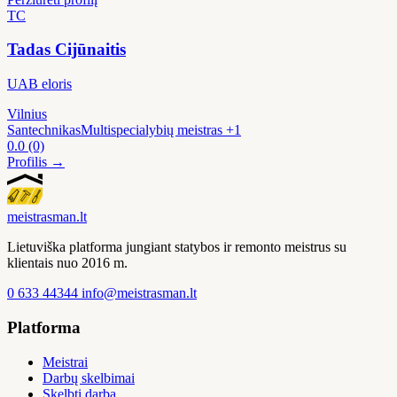
TC
Tadas Cijūnaitis
UAB eloris
Vilnius
Santechnikas
Multispecialybių meistras
+1
0.0
(0)
Profilis →
meistras
man
.lt
Lietuviška platforma jungiant statybos ir remonto meistrus su
klientais nuo 2016 m.
0 633 44344
info@meistrasman.lt
Platforma
Meistrai
Darbų skelbimai
Skelbti darbą