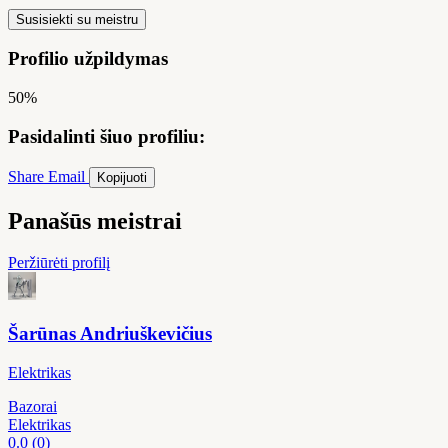
Susisiekti su meistru
Profilio užpildymas
50%
Pasidalinti šiuo profiliu:
Share
Email
Kopijuoti
Panašūs meistrai
Peržiūrėti profilį
Šarūnas Andriuškevičius
Elektrikas
Bazorai
Elektrikas
0.0
(0)