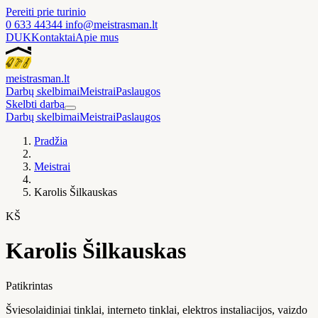
Pereiti prie turinio
0 633 44344
info@meistrasman.lt
DUK
Kontaktai
Apie mus
meistras
man
.lt
Darbų skelbimai
Meistrai
Paslaugos
Skelbti darbą
Darbų skelbimai
Meistrai
Paslaugos
Pradžia
Meistrai
Karolis Šilkauskas
KŠ
Karolis Šilkauskas
Patikrintas
Šviesolaidiniai tinklai, interneto tinklai, elektros instaliacijos, vaizdo