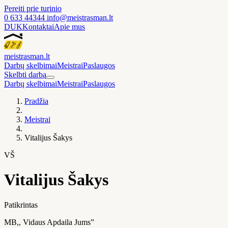
Pereiti prie turinio
0 633 44344
info@meistrasman.lt
DUK
Kontaktai
Apie mus
meistras
man
.lt
Darbų skelbimai
Meistrai
Paslaugos
Skelbti darbą
Darbų skelbimai
Meistrai
Paslaugos
Pradžia
Meistrai
Vitalijus Šakys
VŠ
Vitalijus Šakys
Patikrintas
MB,, Vidaus Apdaila Jums”