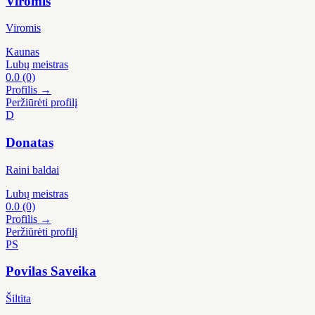
Viromis
Viromis
Kaunas
Lubų meistras
0.0
(0)
Profilis →
Peržiūrėti profilį
D
Donatas
Raini baldai
Lubų meistras
0.0
(0)
Profilis →
Peržiūrėti profilį
PS
Povilas Saveika
Šiltita