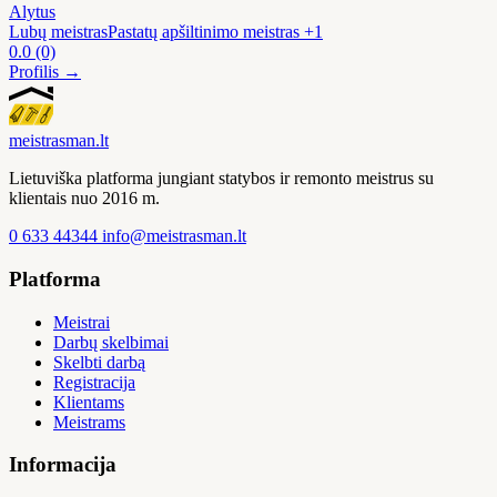
Alytus
Lubų meistras
Pastatų apšiltinimo meistras
+1
0.0
(0)
Profilis →
meistras
man
.lt
Lietuviška platforma jungiant statybos ir remonto meistrus su
klientais nuo 2016 m.
0 633 44344
info@meistrasman.lt
Platforma
Meistrai
Darbų skelbimai
Skelbti darbą
Registracija
Klientams
Meistrams
Informacija