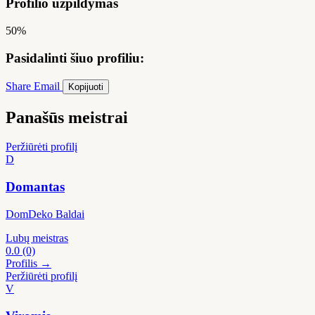
Profilio užpildymas
50%
Pasidalinti šiuo profiliu:
Share
Email
Kopijuoti
Panašūs meistrai
Peržiūrėti profilį
D
Domantas
DomDeko Baldai
Lubų meistras
0.0
(0)
Profilis →
Peržiūrėti profilį
V