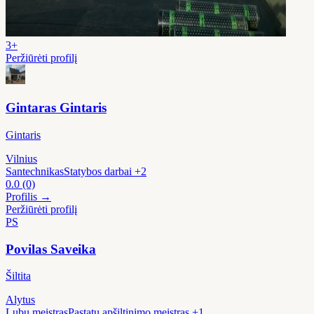
3+
Peržiūrėti profilį
Gintaras Gintaris
Gintaris
Vilnius
Santechnikas
Statybos darbai
+2
0.0
(0)
Profilis →
Peržiūrėti profilį
PS
Povilas Saveika
Šiltita
Alytus
Lubų meistras
Pastatų apšiltinimo meistras
+1