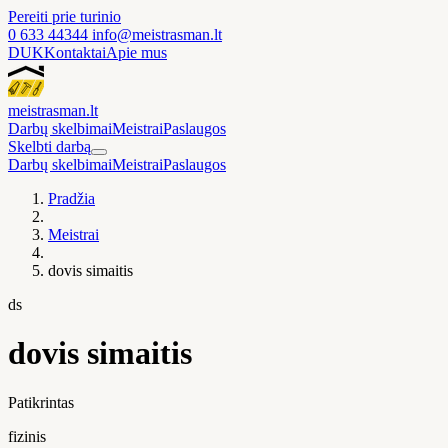
Pereiti prie turinio
0 633 44344
info@meistrasman.lt
DUK
Kontaktai
Apie mus
meistras
man
.lt
Darbų skelbimai
Meistrai
Paslaugos
Skelbti darbą
Darbų skelbimai
Meistrai
Paslaugos
Pradžia
Meistrai
dovis simaitis
ds
dovis simaitis
Patikrintas
fizinis