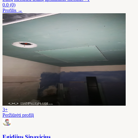
0.0
(0)
Profilis →
3+
Peržiūrėti profilį
Egidijus Sipavicius