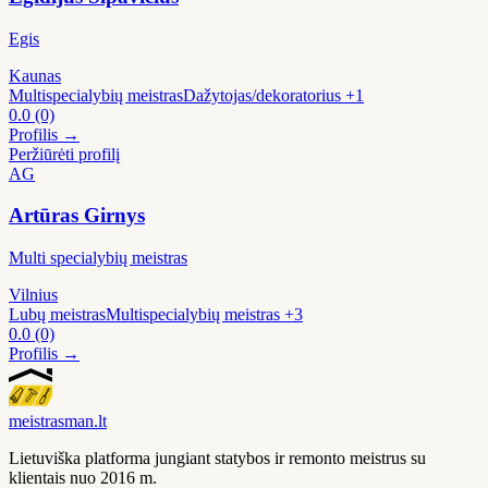
Egis
Kaunas
Multispecialybių meistras
Dažytojas/dekoratorius
+1
0.0
(0)
Profilis →
Peržiūrėti profilį
AG
Artūras Girnys
Multi specialybių meistras
Vilnius
Lubų meistras
Multispecialybių meistras
+3
0.0
(0)
Profilis →
meistras
man
.lt
Lietuviška platforma jungiant statybos ir remonto meistrus su
klientais nuo 2016 m.