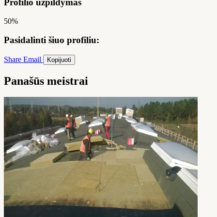
Profilio užpildymas
50%
Pasidalinti šiuo profiliu:
Share
Email
Kopijuoti
Panašūs meistrai