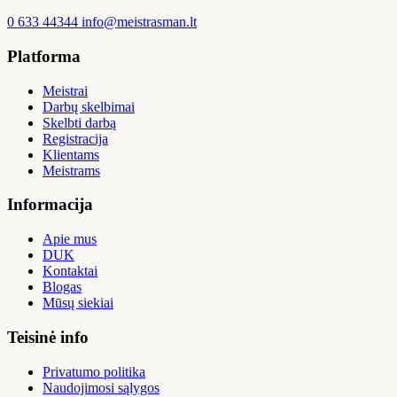
0 633 44344
info@meistrasman.lt
Platforma
Meistrai
Darbų skelbimai
Skelbti darbą
Registracija
Klientams
Meistrams
Informacija
Apie mus
DUK
Kontaktai
Blogas
Mūsų siekiai
Teisinė info
Privatumo politika
Naudojimosi sąlygos