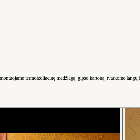
montuojame termoizoliacinę medžiagą, gipso kartoną, tvarkome langų b