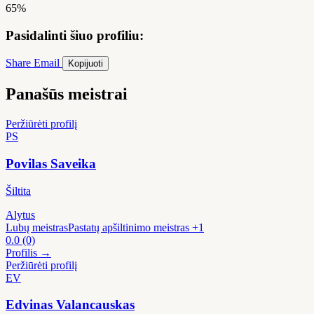
65%
Pasidalinti šiuo profiliu:
Share
Email
Kopijuoti
Panašūs meistrai
Peržiūrėti profilį
PS
Povilas Saveika
Šiltita
Alytus
Lubų meistras
Pastatų apšiltinimo meistras
+1
0.0
(0)
Profilis →
Peržiūrėti profilį
EV
Edvinas Valancauskas