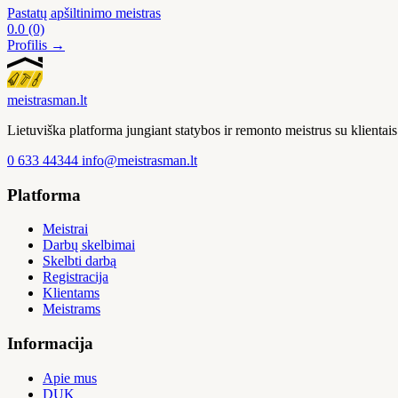
Pastatų apšiltinimo meistras
0.0
(0)
Profilis →
meistras
man
.lt
Lietuviška platforma jungiant statybos ir remonto meistrus su klienta
0 633 44344
info@meistrasman.lt
Platforma
Meistrai
Darbų skelbimai
Skelbti darbą
Registracija
Klientams
Meistrams
Informacija
Apie mus
DUK