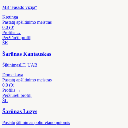
MB"Fasado vizija"
Kretinga
Pastatų apšiltinimo meistras
0.0
(0)
Profilis →
Peržiūrėti profilį
ŠK
Šarūnas Kantauskas
ŠiltinimasLT, UAB
Domeikava
Pastatų apšiltinimo meistras
0.0
(0)
Profilis →
Peržiūrėti profilį
ŠL
Šarūnas Luzys
Pastatų šiltinimas poliuretano putomis