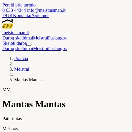
Pereiti prie turinio
0 633 44344
info@meistrasman.lt
DUK
Kontaktai
Apie mus
meistras
man
.lt
Darbų skelbimai
Meistrai
Paslaugos
Skelbti darbą
Darbų skelbimai
Meistrai
Paslaugos
Pradžia
Meistrai
Mantas Mantas
MM
Mantas Mantas
Patikrintas
Meistras