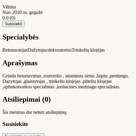
Vilnius
Nuo 2020 m. gegužė
0.0
(0)
Susisiekti
Specialybės
Betonuotojas
Dažytojas/dekoratorius
Trinkelių klojėjas
Aprašymas
Grindu betonavimas ,rostverku , atraminiu sienu ,laiptu ,perdangu.
Dazytojas ,glaistytojas , trinkeliu klojejas ,pliteliu klojejas
,aplinkotvarkos specialistas ,izoliacines medziagu specialistas.
Atsiliepimai (0)
Šis meistras dar neturi atsiliepimų.
Susisiekite