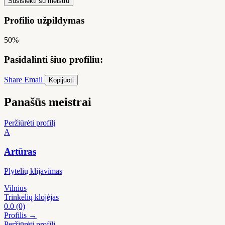
Susisiekti su meistru
Profilio užpildymas
50%
Pasidalinti šiuo profiliu:
Share
Email
Kopijuoti
Panašūs meistrai
Peržiūrėti profilį
A
Artūras
Plytelių klijavimas
Vilnius
Trinkelių klojėjas
0.0
(0)
Profilis →
Peržiūrėti profilį