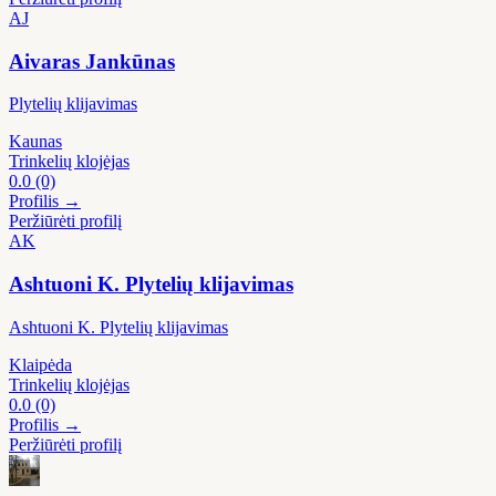
AJ
Aivaras Jankūnas
Plytelių klijavimas
Kaunas
Trinkelių klojėjas
0.0
(0)
Profilis →
Peržiūrėti profilį
AK
Ashtuoni K. Plytelių klijavimas
Ashtuoni K. Plytelių klijavimas
Klaipėda
Trinkelių klojėjas
0.0
(0)
Profilis →
Peržiūrėti profilį