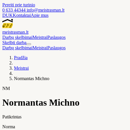
Pereiti prie turinio
0 633 44344
info@meistrasman.lt
DUK
Kontaktai
Apie mus
meistras
man
.lt
Darbų skelbimai
Meistrai
Paslaugos
Skelbti darbą
Darbų skelbimai
Meistrai
Paslaugos
Pradžia
Meistrai
Normantas Michno
NM
Normantas Michno
Patikrintas
Norma