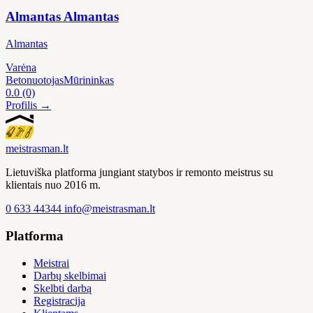
Almantas Almantas
Almantas
Varėna
Betonuotojas
Mūrininkas
0.0
(0)
Profilis →
meistras
man
.lt
Lietuviška platforma jungiant statybos ir remonto meistrus su
klientais nuo 2016 m.
0 633 44344
info@meistrasman.lt
Platforma
Meistrai
Darbų skelbimai
Skelbti darbą
Registracija