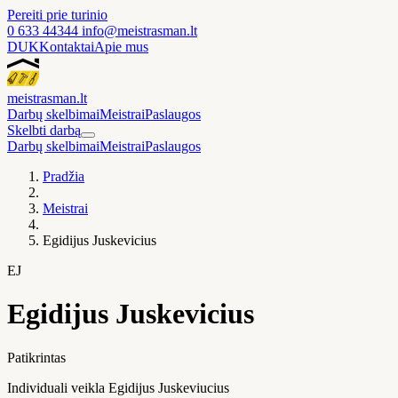
Pereiti prie turinio
0 633 44344
info@meistrasman.lt
DUK
Kontaktai
Apie mus
meistras
man
.lt
Darbų skelbimai
Meistrai
Paslaugos
Skelbti darbą
Darbų skelbimai
Meistrai
Paslaugos
Pradžia
Meistrai
Egidijus Juskevicius
EJ
Egidijus Juskevicius
Patikrintas
Individuali veikla Egidijus Juskeviucius