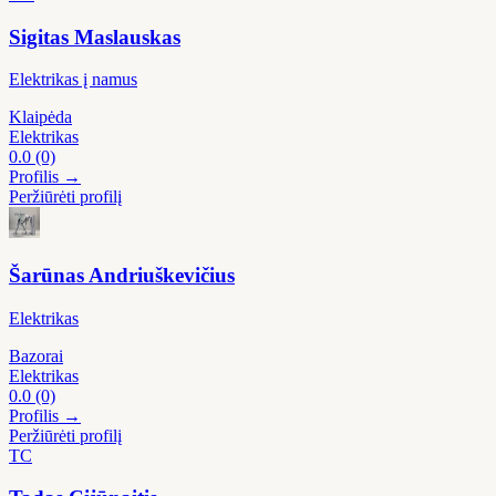
Sigitas Maslauskas
Elektrikas į namus
Klaipėda
Elektrikas
0.0
(0)
Profilis →
Peržiūrėti profilį
Šarūnas Andriuškevičius
Elektrikas
Bazorai
Elektrikas
0.0
(0)
Profilis →
Peržiūrėti profilį
TC