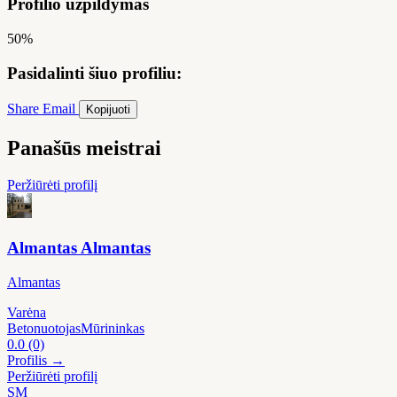
Profilio užpildymas
50%
Pasidalinti šiuo profiliu:
Share
Email
Kopijuoti
Panašūs meistrai
Peržiūrėti profilį
Almantas Almantas
Almantas
Varėna
Betonuotojas
Mūrininkas
0.0
(0)
Profilis →
Peržiūrėti profilį
SM