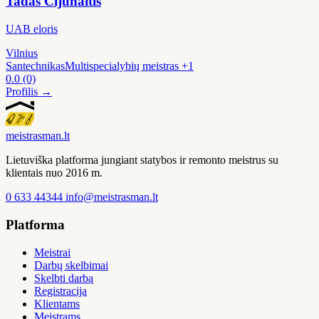
Tadas Cijūnaitis
UAB eloris
Vilnius
Santechnikas
Multispecialybių meistras
+1
0.0
(0)
Profilis →
meistras
man
.lt
Lietuviška platforma jungiant statybos ir remonto meistrus su
klientais nuo 2016 m.
0 633 44344
info@meistrasman.lt
Platforma
Meistrai
Darbų skelbimai
Skelbti darbą
Registracija
Klientams
Meistrams