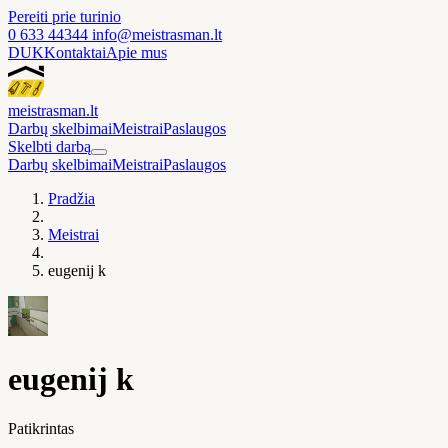
Pereiti prie turinio
0 633 44344
info@meistrasman.lt
DUK
Kontaktai
Apie mus
meistras
man
.lt
Darbų skelbimai
Meistrai
Paslaugos
Skelbti darbą
Darbų skelbimai
Meistrai
Paslaugos
Pradžia
Meistrai
eugenij k
eugenij k
Patikrintas