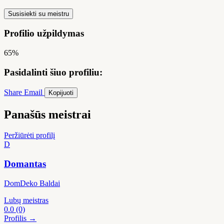
Susisiekti su meistru
Profilio užpildymas
65%
Pasidalinti šiuo profiliu:
Share
Email
Kopijuoti
Panašūs meistrai
Peržiūrėti profilį
D
Domantas
DomDeko Baldai
Lubų meistras
0.0
(0)
Profilis →