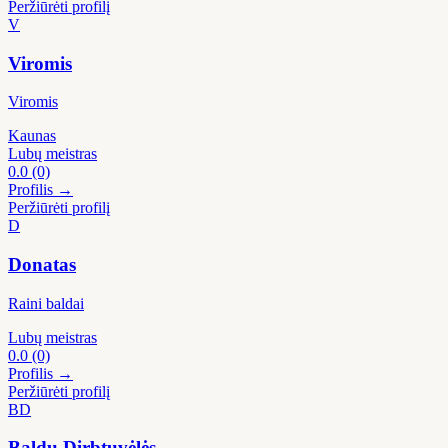
Peržiūrėti profilį
V
Viromis
Viromis
Kaunas
Lubų meistras
0.0
(0)
Profilis →
Peržiūrėti profilį
D
Donatas
Raini baldai
Lubų meistras
0.0
(0)
Profilis →
Peržiūrėti profilį
BD
Baldų Dirbtuvėlės