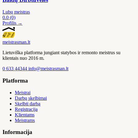
Lubų meistras
0.0
(0)
Profilis →
meistras
man
.lt
Lietuviška platforma jungiant statybos ir remonto meistrus su
klientais nuo 2016 m.
0 633 44344
info@meistrasman.lt
Platforma
Meistrai
Darbų skelbimai
Skelbti darbą
Registracija
Klientams
Meistrams
Informacija