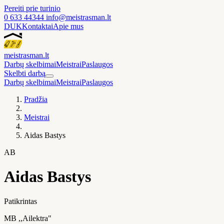
Pereiti prie turinio
0 633 44344
info@meistrasman.lt
DUK
Kontaktai
Apie mus
meistras
man
.lt
Darbų skelbimai
Meistrai
Paslaugos
Skelbti darbą
Darbų skelbimai
Meistrai
Paslaugos
Pradžia
Meistrai
Aidas Bastys
AB
Aidas Bastys
Patikrintas
MB ,,Ailektra"