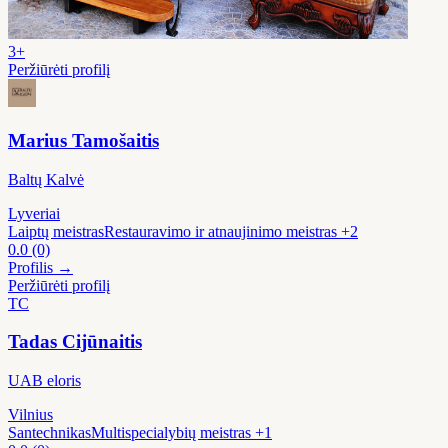
3+
Peržiūrėti profilį
Marius Tamošaitis
Baltų Kalvė
Lyveriai
Laiptų meistras
Restauravimo ir atnaujinimo meistras
+2
0.0
(0)
Profilis →
Peržiūrėti profilį
TC
Tadas Cijūnaitis
UAB eloris
Vilnius
Santechnikas
Multispecialybių meistras
+1