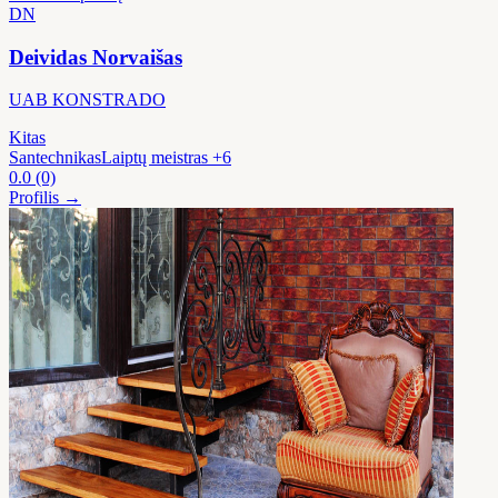
DN
Deividas Norvaišas
UAB KONSTRADO
Kitas
Santechnikas
Laiptų meistras
+6
0.0
(0)
Profilis →