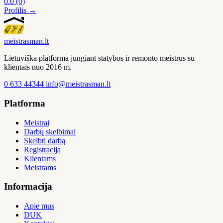
0.0
(0)
Profilis →
meistras
man
.lt
Lietuviška platforma jungiant statybos ir remonto meistrus su
klientais nuo 2016 m.
0 633 44344
info@meistrasman.lt
Platforma
Meistrai
Darbų skelbimai
Skelbti darbą
Registracija
Klientams
Meistrams
Informacija
Apie mus
DUK