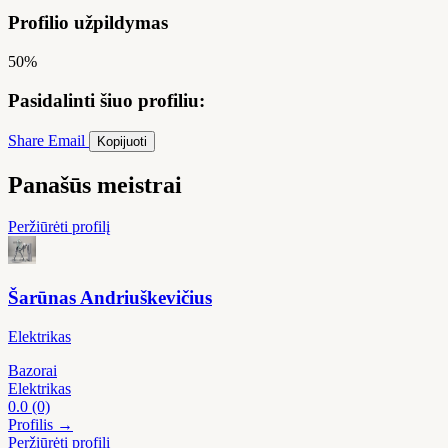
Profilio užpildymas
50%
Pasidalinti šiuo profiliu:
Share
Email
Kopijuoti
Panašūs meistrai
Peržiūrėti profilį
Šarūnas Andriuškevičius
Elektrikas
Bazorai
Elektrikas
0.0
(0)
Profilis →
Peržiūrėti profilį