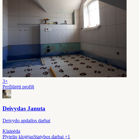
3+
Peržiūrėti profilį
Deivydas Januta
Deivydo apdailos darbai
Klaipėda
Plytelių klojėjas
Statybos darbai
+1