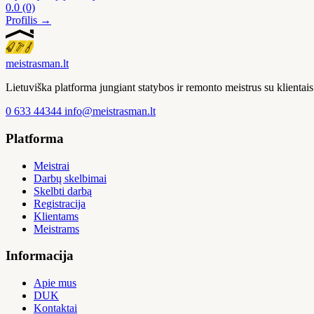
0.0
(0)
Profilis →
meistras
man
.lt
Lietuviška platforma jungiant statybos ir remonto meistrus su klienta
0 633 44344
info@meistrasman.lt
Platforma
Meistrai
Darbų skelbimai
Skelbti darbą
Registracija
Klientams
Meistrams
Informacija
Apie mus
DUK
Kontaktai