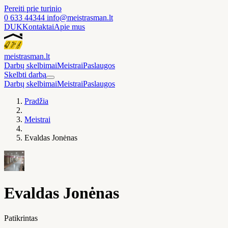
Pereiti prie turinio
0 633 44344
info@meistrasman.lt
DUK
Kontaktai
Apie mus
meistras
man
.lt
Darbų skelbimai
Meistrai
Paslaugos
Skelbti darbą
Darbų skelbimai
Meistrai
Paslaugos
Pradžia
Meistrai
Evaldas Jonėnas
Evaldas Jonėnas
Patikrintas