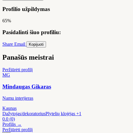
Profilio užpildymas
65%
Pasidalinti šiuo profiliu:
Share
Email
Kopijuoti
Panašūs meistrai
Peržiūrėti profilį
MG
Mindaugas Gikaras
Namu interjieras
Kaunas
Dažytojas/dekoratorius
Plytelių klojėjas
+1
0.0
(0)
Profilis →
Peržiūrėti profilį