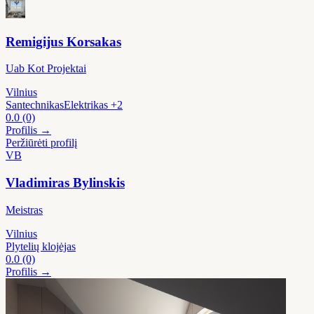
Remigijus Korsakas
Uab Kot Projektai
Vilnius
Santechnikas
Elektrikas
+2
0.0
(0)
Profilis →
Peržiūrėti profilį
VB
Vladimiras Bylinskis
Meistras
Vilnius
Plytelių klojėjas
0.0
(0)
Profilis →