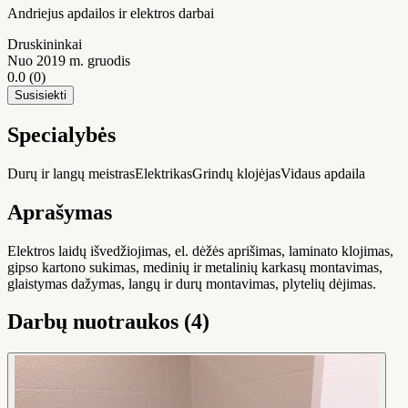
Andriejus apdailos ir elektros darbai
Druskininkai
Nuo 2019 m. gruodis
0.0
(0)
Susisiekti
Specialybės
Durų ir langų meistras
Elektrikas
Grindų klojėjas
Vidaus apdaila
Aprašymas
Elektros laidų išvedžiojimas, el. dėžės aprišimas, laminato klojimas,
gipso kartono sukimas, medinių ir metalinių karkasų montavimas,
glaistymas dažymas, langų ir durų montavimas, plytelių dėjimas.
Darbų nuotraukos (4)