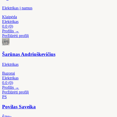
Elektrikas į namus
Klaipėda
Elektrikas
0.0
(0)
Profilis →
Peržiūrėti profilį
Šarūnas Andriuškevičius
Elektrikas
Bazorai
Elektrikas
0.0
(0)
Profilis →
Peržiūrėti profilį
PS
Povilas Saveika
Šiltita