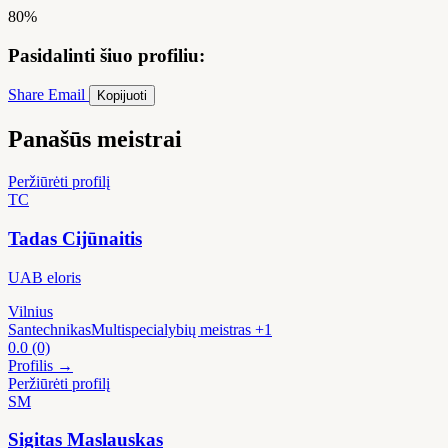
80%
Pasidalinti šiuo profiliu:
Share
Email
Kopijuoti
Panašūs meistrai
Peržiūrėti profilį
TC
Tadas Cijūnaitis
UAB eloris
Vilnius
Santechnikas
Multispecialybių meistras
+1
0.0
(0)
Profilis →
Peržiūrėti profilį
SM
Sigitas Maslauskas