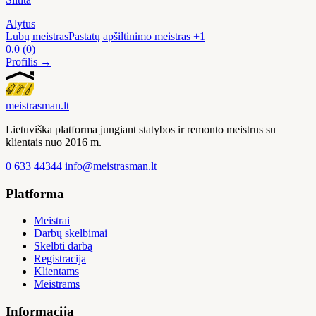
Alytus
Lubų meistras
Pastatų apšiltinimo meistras
+1
0.0
(0)
Profilis →
meistras
man
.lt
Lietuviška platforma jungiant statybos ir remonto meistrus su
klientais nuo 2016 m.
0 633 44344
info@meistrasman.lt
Platforma
Meistrai
Darbų skelbimai
Skelbti darbą
Registracija
Klientams
Meistrams
Informacija