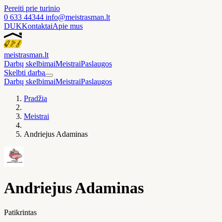
Pereiti prie turinio
0 633 44344
info@meistrasman.lt
DUK
Kontaktai
Apie mus
meistras
man
.lt
Darbų skelbimai
Meistrai
Paslaugos
Skelbti darbą
Darbų skelbimai
Meistrai
Paslaugos
Pradžia
Meistrai
Andriejus Adaminas
Andriejus Adaminas
Patikrintas