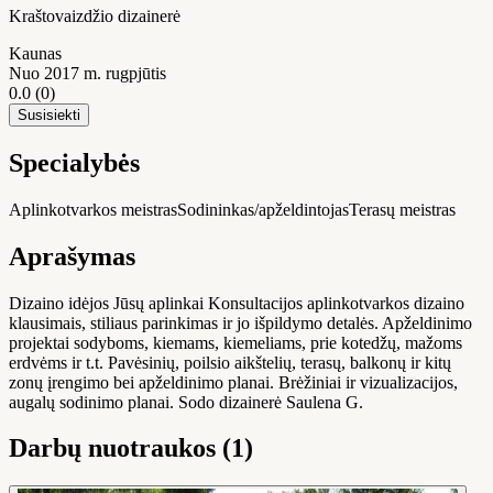
Kraštovaizdžio dizainerė
Kaunas
Nuo 2017 m. rugpjūtis
0.0
(0)
Susisiekti
Specialybės
Aplinkotvarkos meistras
Sodininkas/apželdintojas
Terasų meistras
Aprašymas
Dizaino idėjos Jūsų aplinkai Konsultacijos aplinkotvarkos dizaino
klausimais, stiliaus parinkimas ir jo išpildymo detalės. Apželdinimo
projektai sodyboms, kiemams, kiemeliams, prie kotedžų, mažoms
erdvėms ir t.t. Pavėsinių, poilsio aikštelių, terasų, balkonų ir kitų
zonų įrengimo bei apželdinimo planai. Brėžiniai ir vizualizacijos,
augalų sodinimo planai. Sodo dizainerė Saulena G.
Darbų nuotraukos (1)