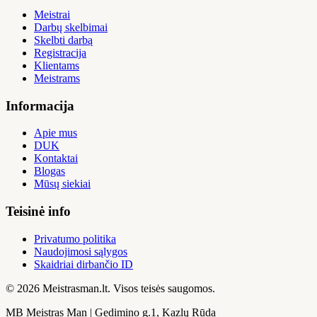
Meistrai
Darbų skelbimai
Skelbti darbą
Registracija
Klientams
Meistrams
Informacija
Apie mus
DUK
Kontaktai
Blogas
Mūsų siekiai
Teisinė info
Privatumo politika
Naudojimosi sąlygos
Skaidriai dirbančio ID
© 2026 Meistrasman.lt. Visos teisės saugomos.
MB Meistras Man | Gedimino g.1, Kazlų Rūda