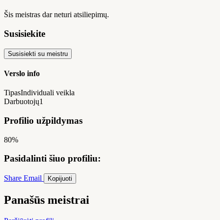
Šis meistras dar neturi atsiliepimų.
Susisiekite
Susisiekti su meistru
Verslo info
Tipas
Individuali veikla
Darbuotojų
1
Profilio užpildymas
80%
Pasidalinti šiuo profiliu:
Share
Email
Kopijuoti
Panašūs meistrai