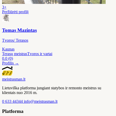
3+
Peržiūrėti profilį
Tomas Mazintas
Tvoros/ Terasos
Kaunas
Terasų meistras
Tvoros ir vartai
0.0
(0)
Profilis →
meistras
man
.lt
Lietuviška platforma jungiant statybos ir remonto meistrus su
klientais nuo 2016 m.
0 633 44344
info@meistrasman.lt
Platforma