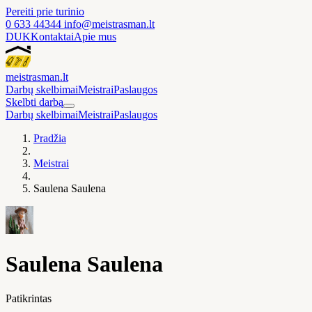
Pereiti prie turinio
0 633 44344
info@meistrasman.lt
DUK
Kontaktai
Apie mus
meistras
man
.lt
Darbų skelbimai
Meistrai
Paslaugos
Skelbti darbą
Darbų skelbimai
Meistrai
Paslaugos
Pradžia
Meistrai
Saulena Saulena
Saulena Saulena
Patikrintas