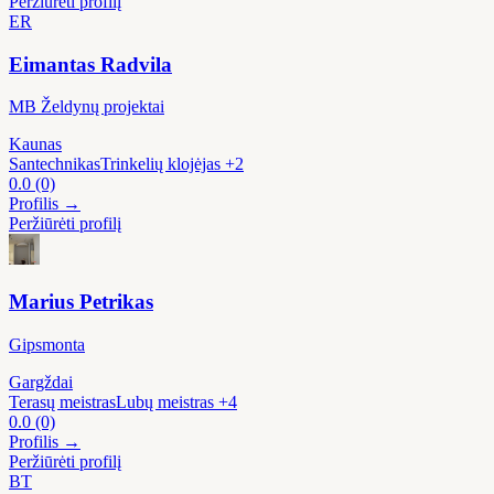
Peržiūrėti profilį
ER
Eimantas Radvila
MB Želdynų projektai
Kaunas
Santechnikas
Trinkelių klojėjas
+2
0.0
(0)
Profilis →
Peržiūrėti profilį
Marius Petrikas
Gipsmonta
Gargždai
Terasų meistras
Lubų meistras
+4
0.0
(0)
Profilis →
Peržiūrėti profilį
BT