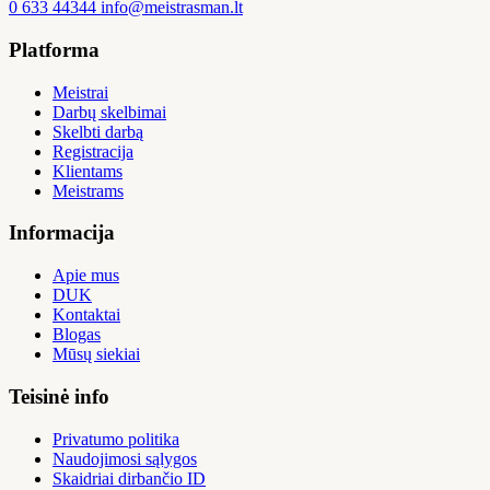
0 633 44344
info@meistrasman.lt
Platforma
Meistrai
Darbų skelbimai
Skelbti darbą
Registracija
Klientams
Meistrams
Informacija
Apie mus
DUK
Kontaktai
Blogas
Mūsų siekiai
Teisinė info
Privatumo politika
Naudojimosi sąlygos
Skaidriai dirbančio ID