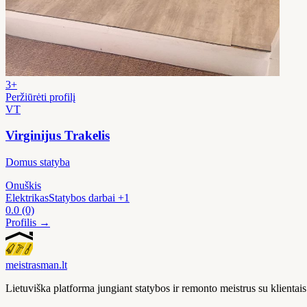
3+
Peržiūrėti profilį
VT
Virginijus Trakelis
Domus statyba
Onuškis
Elektrikas
Statybos darbai
+1
0.0
(0)
Profilis →
meistras
man
.lt
Lietuviška platforma jungiant statybos ir remonto meistrus su klienta