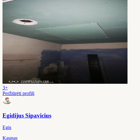
3+
Peržiūrėti profilį
Egidijus Sipavicius
Egis
Kaunas