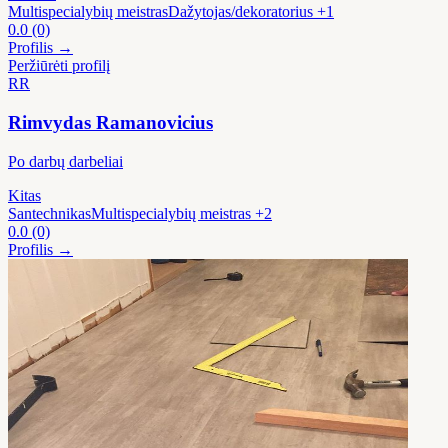
Multispecialybių meistras
Dažytojas/dekoratorius
+1
0.0
(0)
Profilis →
Peržiūrėti profilį
RR
Rimvydas Ramanovicius
Po darbų darbeliai
Kitas
Santechnikas
Multispecialybių meistras
+2
0.0
(0)
Profilis →