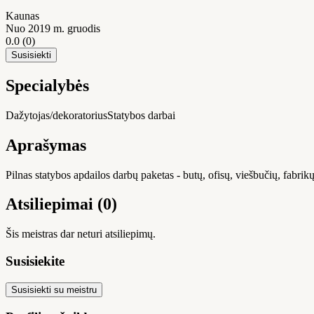
Kaunas
Nuo 2019 m. gruodis
0.0
(0)
Susisiekti
Specialybės
Dažytojas/dekoratorius
Statybos darbai
Aprašymas
Pilnas statybos apdailos darbų paketas - butų, ofisų, viešbučių, fabrikų
Atsiliepimai (0)
Šis meistras dar neturi atsiliepimų.
Susisiekite
Susisiekti su meistru