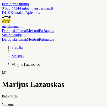
Pereiti prie turinio
0 633 44344
info@meistrasman.lt
DUK
Kontaktai
Apie mus
meistras
man
.lt
Darbų skelbimai
Meistrai
Paslaugos
Skelbti darbą
Darbų skelbimai
Meistrai
Paslaugos
Pradžia
Meistrai
Marijus Lazauskas
ML
Marijus Lazauskas
Patikrintas
Vinama