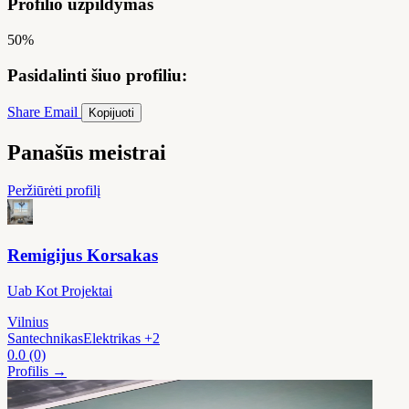
Profilio užpildymas
50%
Pasidalinti šiuo profiliu:
Share
Email
Kopijuoti
Panašūs meistrai
Peržiūrėti profilį
Remigijus Korsakas
Uab Kot Projektai
Vilnius
Santechnikas
Elektrikas
+2
0.0
(0)
Profilis →