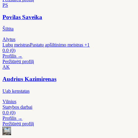
PS
Povilas Saveika
Šiltita
Alytus
Lubų meistras
Pastatų apšiltinimo meistras
+1
0.0
(0)
Profilis →
Peržiūrėti profilį
AK
Audrius Kazimirenas
Uab kenstatas
Vilnius
Statybos darbai
0.0
(0)
Profilis →
Peržiūrėti profilį