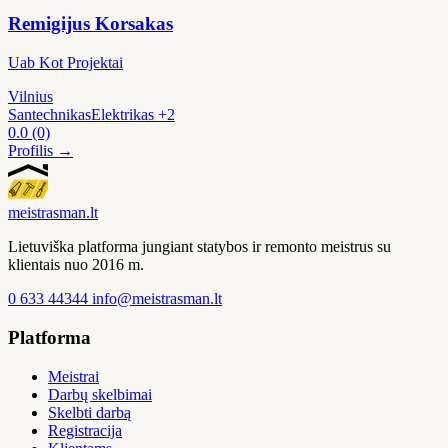
Remigijus Korsakas
Uab Kot Projektai
Vilnius
Santechnikas
Elektrikas
+2
0.0
(0)
Profilis →
meistras
man
.lt
Lietuviška platforma jungiant statybos ir remonto meistrus su
klientais nuo 2016 m.
0 633 44344
info@meistrasman.lt
Platforma
Meistrai
Darbų skelbimai
Skelbti darbą
Registracija