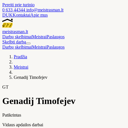
Pereiti prie turinio
0 633 44344
info@meistrasman.lt
DUK
Kontaktai
Apie mus
meistras
man
.lt
Darbų skelbimai
Meistrai
Paslaugos
Skelbti darbą
Darbų skelbimai
Meistrai
Paslaugos
Pradžia
Meistrai
Genadij Timofejev
GT
Genadij Timofejev
Patikrintas
Vidaus apdailos darbai