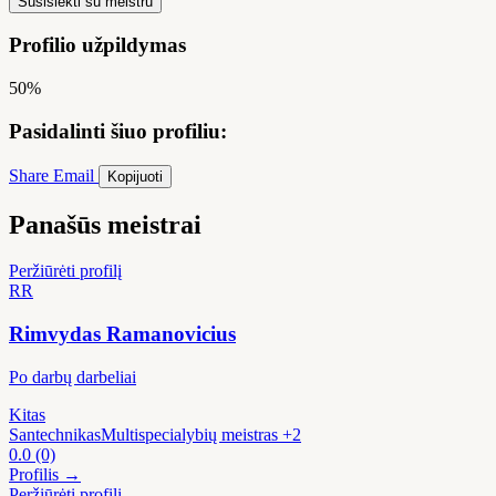
Susisiekti su meistru
Profilio užpildymas
50%
Pasidalinti šiuo profiliu:
Share
Email
Kopijuoti
Panašūs meistrai
Peržiūrėti profilį
RR
Rimvydas Ramanovicius
Po darbų darbeliai
Kitas
Santechnikas
Multispecialybių meistras
+2
0.0
(0)
Profilis →
Peržiūrėti profilį