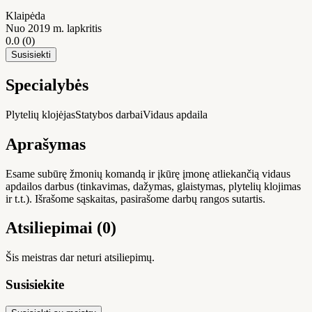
Klaipėda
Nuo 2019 m. lapkritis
0.0
(0)
Susisiekti
Specialybės
Plytelių klojėjas
Statybos darbai
Vidaus apdaila
Aprašymas
Esame subūrę žmonių komandą ir įkūrę įmonę atliekančią vidaus
apdailos darbus (tinkavimas, dažymas, glaistymas, plytelių klojimas
ir t.t.). Išrašome sąskaitas, pasirašome darbų rangos sutartis.
Atsiliepimai (0)
Šis meistras dar neturi atsiliepimų.
Susisiekite