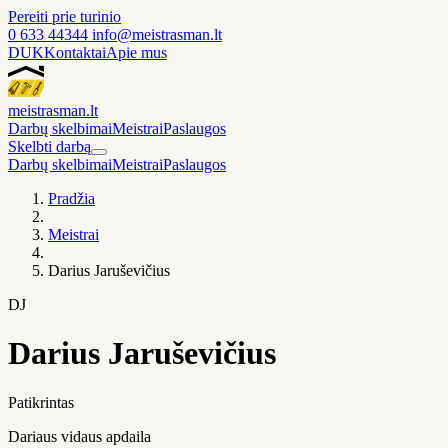
Pereiti prie turinio
0 633 44344
info@meistrasman.lt
DUK
Kontaktai
Apie mus
meistras
man
.lt
Darbų skelbimai
Meistrai
Paslaugos
Skelbti darbą
Darbų skelbimai
Meistrai
Paslaugos
Pradžia
Meistrai
Darius Jaruševičius
DJ
Darius Jaruševičius
Patikrintas
Dariaus vidaus apdaila