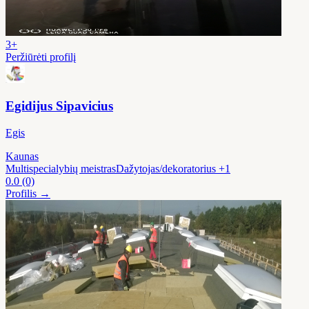
3+
Peržiūrėti profilį
Egidijus Sipavicius
Egis
Kaunas
Multispecialybių meistras
Dažytojas/dekoratorius
+1
0.0
(0)
Profilis →