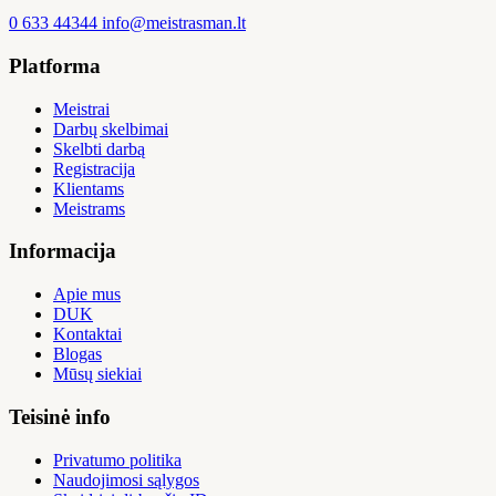
0 633 44344
info@meistrasman.lt
Platforma
Meistrai
Darbų skelbimai
Skelbti darbą
Registracija
Klientams
Meistrams
Informacija
Apie mus
DUK
Kontaktai
Blogas
Mūsų siekiai
Teisinė info
Privatumo politika
Naudojimosi sąlygos