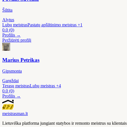
Šiltita
Alytus
Lubų meistras
Pastatų apšiltinimo meistras
+1
0.0
(0)
Profilis →
Peržiūrėti profilį
Marius Petrikas
Gipsmonta
Gargždai
Terasų meistras
Lubų meistras
+4
0.0
(0)
Profilis →
meistras
man
.lt
Lietuviška platforma jungiant statybos ir remonto meistrus su klienta