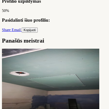
Profilio užpildymas
50%
Pasidalinti šiuo profiliu:
Share
Email
Kopijuoti
Panašūs meistrai