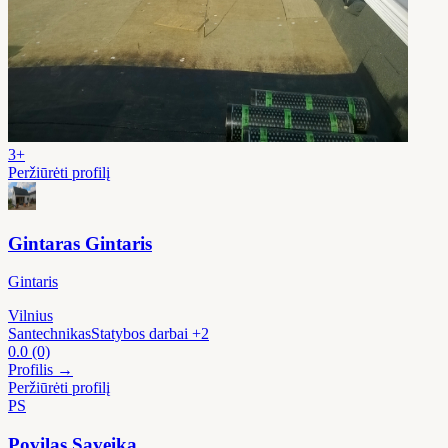
3+
Peržiūrėti profilį
Gintaras Gintaris
Gintaris
Vilnius
Santechnikas
Statybos darbai
+2
0.0
(0)
Profilis →
Peržiūrėti profilį
PS
Povilas Saveika