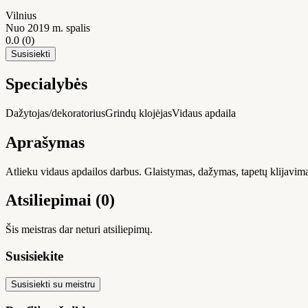
Vilnius
Nuo 2019 m. spalis
0.0
(0)
Susisiekti
Specialybės
Dažytojas/dekoratorius
Grindų klojėjas
Vidaus apdaila
Aprašymas
Atlieku vidaus apdailos darbus. Glaistymas, dažymas, tapetų klijavima
Atsiliepimai (0)
Šis meistras dar neturi atsiliepimų.
Susisiekite
Susisiekti su meistru