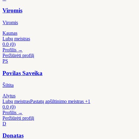
Viromis
Viromis
Kaunas
Lubų meistras
0.0
(0)
Profilis →
Peržiūrėti profilį
PS
Povilas Saveika
Šiltita
Alytus
Lubų meistras
Pastatų apšiltinimo meistras
+1
0.0
(0)
Profilis →
Peržiūrėti profilį
D
Donatas