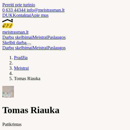
Pereiti prie turinio
0 633 44344
info@meistrasman.lt
DUK
Kontaktai
Apie mus
meistras
man
.lt
Darbų skelbimai
Meistrai
Paslaugos
Skelbti darbą
Darbų skelbimai
Meistrai
Paslaugos
Pradžia
Meistrai
Tomas Riauka
Tomas Riauka
Patikrintas