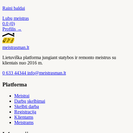
Raini baldai
Lubų meistras
0.0
(0)
Profilis →
meistras
man
.lt
Lietuviška platforma jungiant statybos ir remonto meistrus su
klientais nuo 2016 m.
0 633 44344
info@meistrasman.lt
Platforma
Meistrai
Darbų skelbimai
Skelbti darbą
Registracija
Klientams
Meistrams