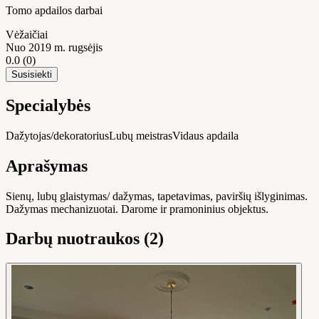
Tomo apdailos darbai
Vėžaičiai
Nuo 2019 m. rugsėjis
0.0
(0)
Susisiekti
Specialybės
Dažytojas/dekoratorius
Lubų meistras
Vidaus apdaila
Aprašymas
Sienų, lubų glaistymas/ dažymas, tapetavimas, paviršių išlyginimas.
Dažymas mechanizuotai. Darome ir pramoninius objektus.
Darbų nuotraukos (2)