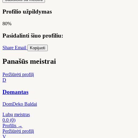
Profilio užpildymas
80%
Pasidalinti šiuo profiliu:
Share
Email
Kopijuoti
Panašūs meistrai
Peržiūrėti profilį
D
Domantas
DomDeko Baldai
Lubų meistras
0.0
(0)
Profilis →
Peržiūrėti profilį
V