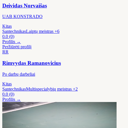
Deividas Norvaišas
UAB KONSTRADO
Kitas
Santechnikas
Laiptų meistras
+6
0.0
(0)
Profilis →
Peržiūrėti profilį
RR
Rimvydas Ramanovicius
Po darbų darbeliai
Kitas
Santechnikas
Multispecialybių meistras
+2
0.0
(0)
Profilis →