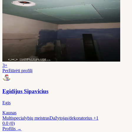
3+
Peržiūrėti profilį
Egidijus Sipavicius
Egis
Kaunas
Multispecialybių meistras
Dažytojas/dekoratorius
+1
0.0
(0)
Profilis →