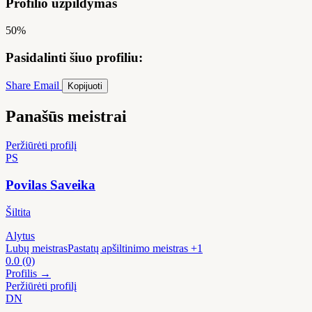
Profilio užpildymas
50%
Pasidalinti šiuo profiliu:
Share
Email
Kopijuoti
Panašūs meistrai
Peržiūrėti profilį
PS
Povilas Saveika
Šiltita
Alytus
Lubų meistras
Pastatų apšiltinimo meistras
+1
0.0
(0)
Profilis →
Peržiūrėti profilį
DN