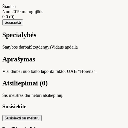
Šiauliai
Nuo 2019 m. rugpjūtis
0.0
(0)
Susisiekti
Specialybės
Statybos darbai
Stogdengys
Vidaus apdaila
Aprašymas
Visi darbai nuo balto lapo iki rakto. UAB "Horena".
Atsiliepimai (0)
Šis meistras dar neturi atsiliepimų.
Susisiekite
Susisiekti su meistru