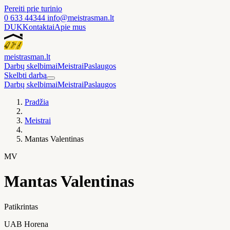
Pereiti prie turinio
0 633 44344
info@meistrasman.lt
DUK
Kontaktai
Apie mus
meistras
man
.lt
Darbų skelbimai
Meistrai
Paslaugos
Skelbti darbą
Darbų skelbimai
Meistrai
Paslaugos
Pradžia
Meistrai
Mantas Valentinas
MV
Mantas Valentinas
Patikrintas
UAB Horena