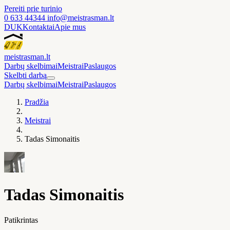
Pereiti prie turinio
0 633 44344
info@meistrasman.lt
DUK
Kontaktai
Apie mus
meistras
man
.lt
Darbų skelbimai
Meistrai
Paslaugos
Skelbti darbą
Darbų skelbimai
Meistrai
Paslaugos
Pradžia
Meistrai
Tadas Simonaitis
Tadas Simonaitis
Patikrintas