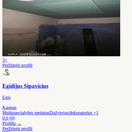
3+
Peržiūrėti profilį
Egidijus Sipavicius
Egis
Kaunas
Multispecialybių meistras
Dažytojas/dekoratorius
+1
0.0
(0)
Profilis →
Peržiūrėti profilį