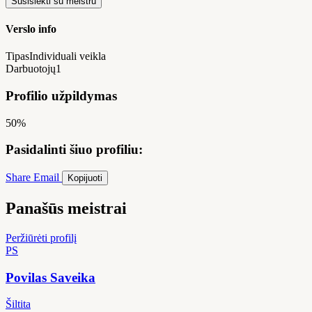
Susisiekti su meistru
Verslo info
Tipas
Individuali veikla
Darbuotojų
1
Profilio užpildymas
50%
Pasidalinti šiuo profiliu:
Share
Email
Kopijuoti
Panašūs meistrai
Peržiūrėti profilį
PS
Povilas Saveika
Šiltita