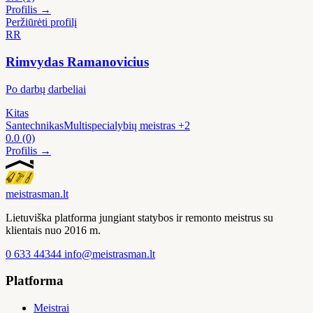
Profilis →
Peržiūrėti profilį
RR
Rimvydas Ramanovicius
Po darbų darbeliai
Kitas
Santechnikas
Multispecialybių meistras
+2
0.0
(0)
Profilis →
meistras
man
.lt
Lietuviška platforma jungiant statybos ir remonto meistrus su
klientais nuo 2016 m.
0 633 44344
info@meistrasman.lt
Platforma
Meistrai