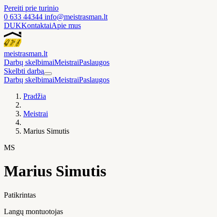
Pereiti prie turinio
0 633 44344
info@meistrasman.lt
DUK
Kontaktai
Apie mus
meistras
man
.lt
Darbų skelbimai
Meistrai
Paslaugos
Skelbti darbą
Darbų skelbimai
Meistrai
Paslaugos
Pradžia
Meistrai
Marius Simutis
MS
Marius Simutis
Patikrintas
Langų montuotojas