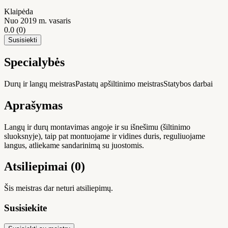
Klaipėda
Nuo 2019 m. vasaris
0.0
(0)
Susisiekti
Specialybės
Durų ir langų meistras
Pastatų apšiltinimo meistras
Statybos darbai
Aprašymas
Langų ir durų montavimas angoje ir su išnešimu (šiltinimo
sluoksnyje), taip pat montuojame ir vidines duris, reguliuojame
langus, atliekame sandarinimą su juostomis.
Atsiliepimai (0)
Šis meistras dar neturi atsiliepimų.
Susisiekite