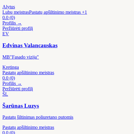
Alytus
Lubų meistras
Pastatų apšiltinimo meistras
+1
0.0
(0)
Profilis →
Peržiūrėti profilį
EV
Edvinas Valancauskas
MB"Fasado vizija"
Kretinga
Pastatų apšiltinimo meistras
0.0
(0)
Profilis →
Peržiūrėti profilį
ŠL
Šarūnas Luzys
Pastatų šiltinimas poliuretano putomis
Pastatų apšiltinimo meistras
0.0
(0)