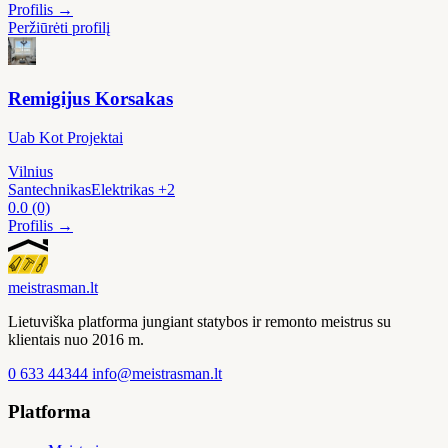
Profilis →
Peržiūrėti profilį
Remigijus Korsakas
Uab Kot Projektai
Vilnius
Santechnikas
Elektrikas
+2
0.0
(0)
Profilis →
meistras
man
.lt
Lietuviška platforma jungiant statybos ir remonto meistrus su
klientais nuo 2016 m.
0 633 44344
info@meistrasman.lt
Platforma