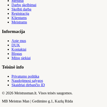
Meistrai
Darbų skelbimai
Skelbti darbą
Registracija
Klientams
Meistrams
Informacija
Apie mus
DUK
Kontaktai
Blogas
Mūsų siekiai
Teisinė info
Privatumo politika
Naudojimosi sąlygos
Skaidriai dirbančio ID
© 2026 Meistrasman.lt. Visos teisės saugomos.
MB Meistras Man | Gedimino g.1, Kazlų Rūda