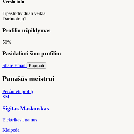
Verslo info
Tipas
Individuali veikla
Darbuotojų
1
Profilio užpildymas
50%
Pasidalinti šiuo profiliu:
Share
Email
Kopijuoti
Panašūs meistrai
Peržiūrėti profilį
SM
Sigitas Maslauskas
Elektrikas į namus
Klaipėda