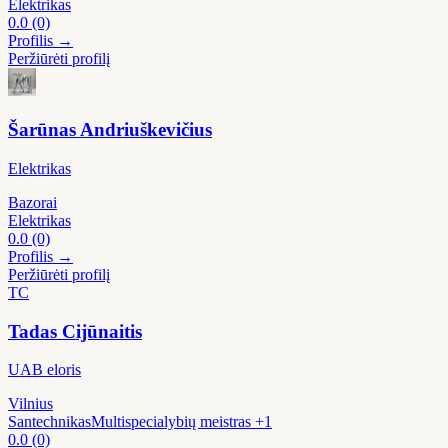
Elektrikas
0.0
(0)
Profilis →
Peržiūrėti profilį
Šarūnas Andriuškevičius
Elektrikas
Bazorai
Elektrikas
0.0
(0)
Profilis →
Peržiūrėti profilį
TC
Tadas Cijūnaitis
UAB eloris
Vilnius
Santechnikas
Multispecialybių meistras
+1
0.0
(0)