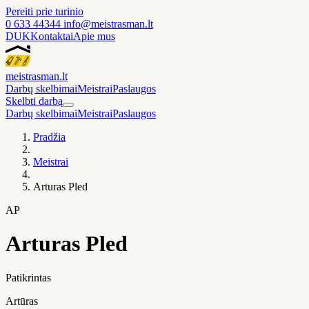
Pereiti prie turinio
0 633 44344
info@meistrasman.lt
DUK
Kontaktai
Apie mus
meistras
man
.lt
Darbų skelbimai
Meistrai
Paslaugos
Skelbti darbą
Darbų skelbimai
Meistrai
Paslaugos
Pradžia
Meistrai
Arturas Pled
AP
Arturas Pled
Patikrintas
Artūras