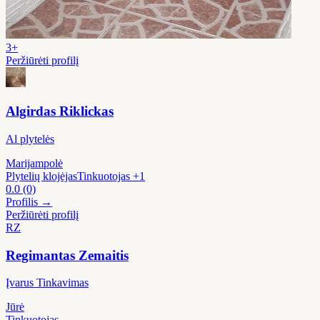
3+
Peržiūrėti profilį
Algirdas Riklickas
Al plytelės
Marijampolė
Plytelių klojėjas
Tinkuotojas
+1
0.0
(0)
Profilis →
Peržiūrėti profilį
RZ
Regimantas Zemaitis
Įvarus Tinkavimas
Jūrė
Tinkuotojas