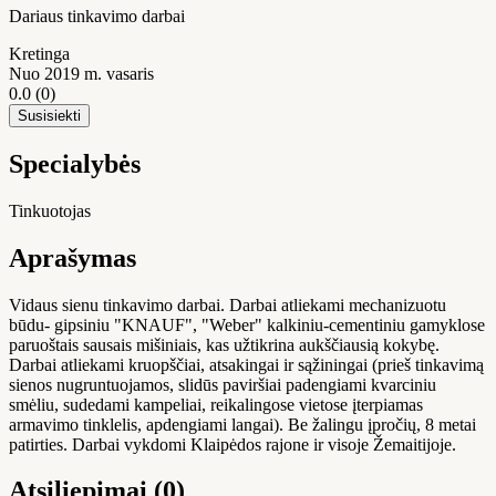
Dariaus tinkavimo darbai
Kretinga
Nuo 2019 m. vasaris
0.0
(0)
Susisiekti
Specialybės
Tinkuotojas
Aprašymas
Vidaus sienu tinkavimo darbai. Darbai atliekami mechanizuotu
būdu- gipsiniu "KNAUF", "Weber" kalkiniu-cementiniu gamyklose
paruoštais sausais mišiniais, kas užtikrina aukščiausią kokybę.
Darbai atliekami kruopščiai, atsakingai ir sąžiningai (prieš tinkavimą
sienos nugruntuojamos, slidūs paviršiai padengiami kvarciniu
smėliu, sudedami kampeliai, reikalingose vietose įterpiamas
armavimo tinklelis, apdengiami langai). Be žalingu įpročių, 8 metai
patirties. Darbai vykdomi Klaipėdos rajone ir visoje Žemaitijoje.
Atsiliepimai (0)