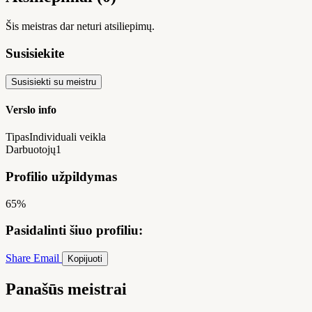
Šis meistras dar neturi atsiliepimų.
Susisiekite
Susisiekti su meistru
Verslo info
Tipas
Individuali veikla
Darbuotojų
1
Profilio užpildymas
65%
Pasidalinti šiuo profiliu:
Share
Email
Kopijuoti
Panašūs meistrai