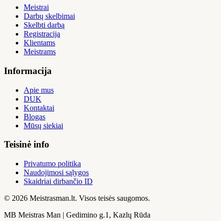
Meistrai
Darbų skelbimai
Skelbti darbą
Registracija
Klientams
Meistrams
Informacija
Apie mus
DUK
Kontaktai
Blogas
Mūsų siekiai
Teisinė info
Privatumo politika
Naudojimosi sąlygos
Skaidriai dirbančio ID
© 2026 Meistrasman.lt. Visos teisės saugomos.
MB Meistras Man | Gedimino g.1, Kazlų Rūda