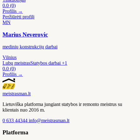
0.0
(0)
Profilis →
Peržiūrėti profilį
MN
Marius Neverovic
medinių konstrukcijų darbai
Vilnius
Lubų meistras
Statybos darbai
+1
0.0
(0)
Profilis →
meistras
man
.lt
Lietuviška platforma jungiant statybos ir remonto meistrus su
klientais nuo 2016 m.
0 633 44344
info@meistrasman.lt
Platforma