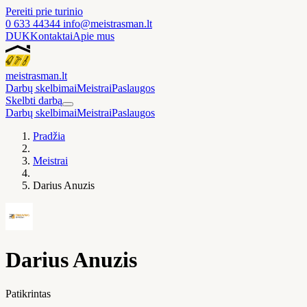
Pereiti prie turinio
0 633 44344
info@meistrasman.lt
DUK
Kontaktai
Apie mus
meistras
man
.lt
Darbų skelbimai
Meistrai
Paslaugos
Skelbti darbą
Darbų skelbimai
Meistrai
Paslaugos
Pradžia
Meistrai
Darius Anuzis
Darius Anuzis
Patikrintas