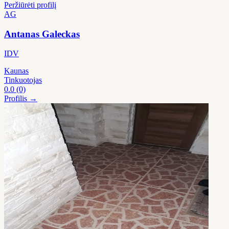
Peržiūrėti profilį
AG
Antanas Galeckas
IDV
Kaunas
Tinkuotojas
0.0
(0)
Profilis →