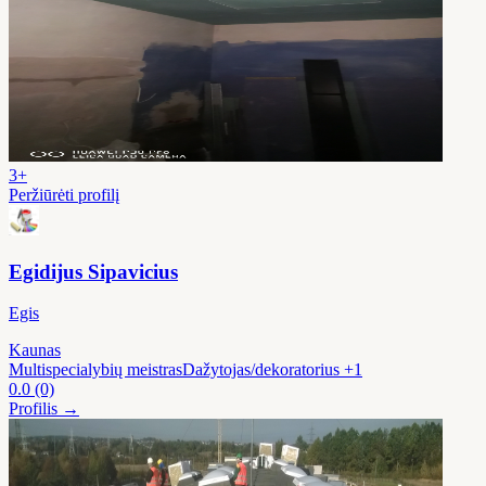
3+
Peržiūrėti profilį
Egidijus Sipavicius
Egis
Kaunas
Multispecialybių meistras
Dažytojas/dekoratorius
+1
0.0
(0)
Profilis →