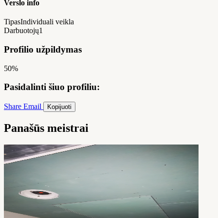
Verslo info
Tipas
Individuali veikla
Darbuotojų
1
Profilio užpildymas
50%
Pasidalinti šiuo profiliu:
Share
Email
Kopijuoti
Panašūs meistrai