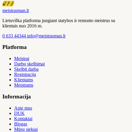
meistras
man
.lt
Lietuviška platforma jungiant statybos ir remonto meistrus su
klientais nuo 2016 m.
0 633 44344
info@meistrasman.lt
Platforma
Meistrai
Darbų skelbimai
Skelbti darbą
Registracija
Klientams
Meistrams
Informacija
Apie mus
DUK
Kontaktai
Blogas
Mūsų siekiai