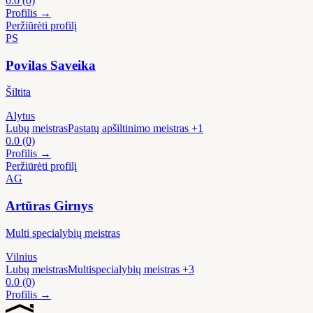
0.0
(0)
Profilis →
Peržiūrėti profilį
PS
Povilas Saveika
Šiltita
Alytus
Lubų meistras
Pastatų apšiltinimo meistras
+1
0.0
(0)
Profilis →
Peržiūrėti profilį
AG
Artūras Girnys
Multi specialybių meistras
Vilnius
Lubų meistras
Multispecialybių meistras
+3
0.0
(0)
Profilis →