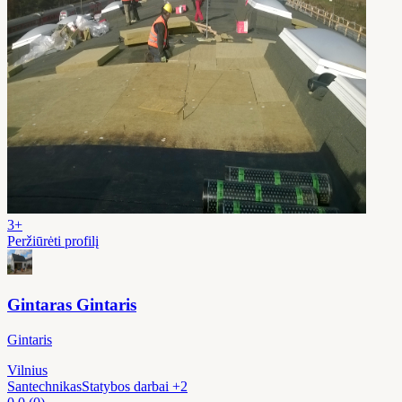
3+
Peržiūrėti profilį
Gintaras Gintaris
Gintaris
Vilnius
Santechnikas
Statybos darbai
+2