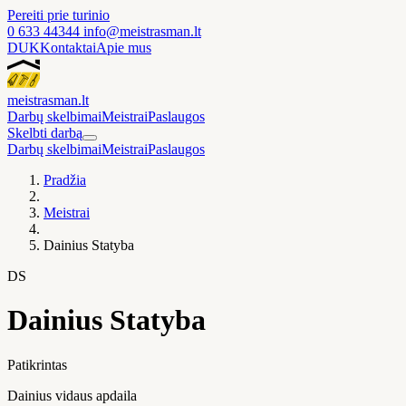
Pereiti prie turinio
0 633 44344
info@meistrasman.lt
DUK
Kontaktai
Apie mus
meistras
man
.lt
Darbų skelbimai
Meistrai
Paslaugos
Skelbti darbą
Darbų skelbimai
Meistrai
Paslaugos
Pradžia
Meistrai
Dainius Statyba
DS
Dainius Statyba
Patikrintas
Dainius vidaus apdaila