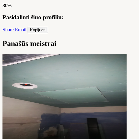
80%
Pasidalinti šiuo profiliu:
Share
Email
Kopijuoti
Panašūs meistrai