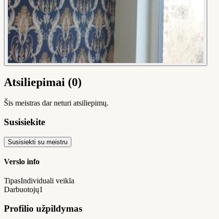
Atsiliepimai (0)
Šis meistras dar neturi atsiliepimų.
Susisiekite
Susisiekti su meistru
Verslo info
Tipas
Individuali veikla
Darbuotojų
1
Profilio užpildymas