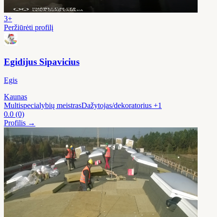
3+
Peržiūrėti profilį
Egidijus Sipavicius
Egis
Kaunas
Multispecialybių meistras
Dažytojas/dekoratorius
+1
0.0
(0)
Profilis →