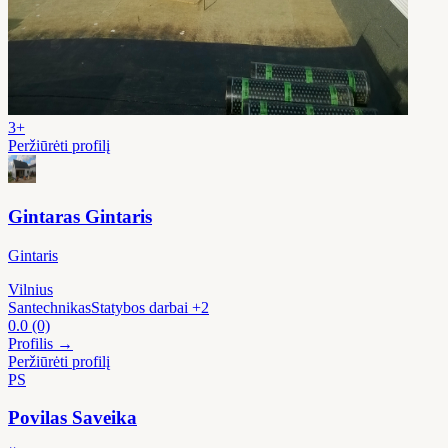
3+
Peržiūrėti profilį
Gintaras Gintaris
Gintaris
Vilnius
Santechnikas
Statybos darbai
+2
0.0
(0)
Profilis →
Peržiūrėti profilį
PS
Povilas Saveika