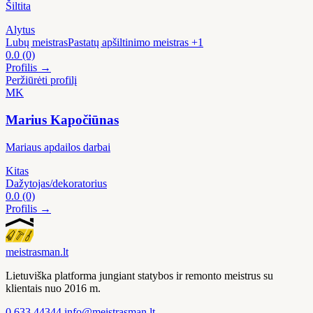
Šiltita
Alytus
Lubų meistras
Pastatų apšiltinimo meistras
+1
0.0
(0)
Profilis →
Peržiūrėti profilį
MK
Marius Kapočiūnas
Mariaus apdailos darbai
Kitas
Dažytojas/dekoratorius
0.0
(0)
Profilis →
meistras
man
.lt
Lietuviška platforma jungiant statybos ir remonto meistrus su
klientais nuo 2016 m.
0 633 44344
info@meistrasman.lt