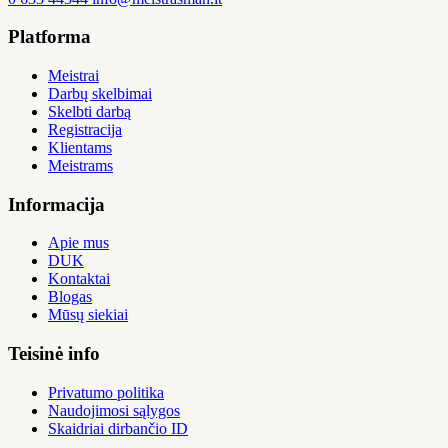
Platforma
Meistrai
Darbų skelbimai
Skelbti darbą
Registracija
Klientams
Meistrams
Informacija
Apie mus
DUK
Kontaktai
Blogas
Mūsų siekiai
Teisinė info
Privatumo politika
Naudojimosi sąlygos
Skaidriai dirbančio ID