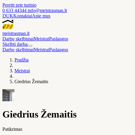
Pereiti prie turinio
0 633 44344
info@meistrasman.lt
DUK
Kontaktai
Apie mus
meistras
man
.lt
Darbų skelbimai
Meistrai
Paslaugos
Skelbti darbą
Darbų skelbimai
Meistrai
Paslaugos
Pradžia
Meistrai
Giedrius Žemaitis
Giedrius Žemaitis
Patikrintas