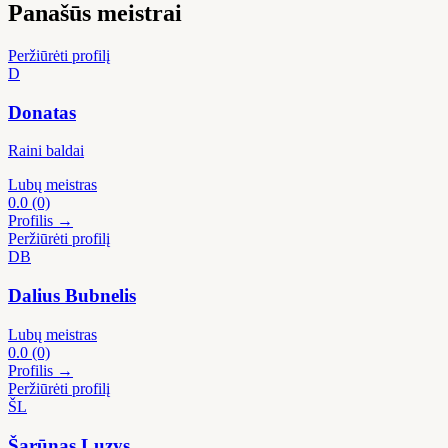
Panašūs meistrai
Peržiūrėti profilį
D
Donatas
Raini baldai
Lubų meistras
0.0
(0)
Profilis →
Peržiūrėti profilį
DB
Dalius Bubnelis
Lubų meistras
0.0
(0)
Profilis →
Peržiūrėti profilį
ŠL
Šarūnas Luzys