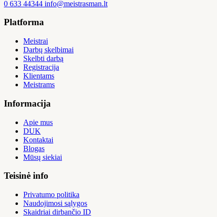
0 633 44344
info@meistrasman.lt
Platforma
Meistrai
Darbų skelbimai
Skelbti darbą
Registracija
Klientams
Meistrams
Informacija
Apie mus
DUK
Kontaktai
Blogas
Mūsų siekiai
Teisinė info
Privatumo politika
Naudojimosi sąlygos
Skaidriai dirbančio ID