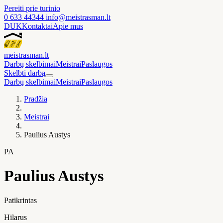
Pereiti prie turinio
0 633 44344
info@meistrasman.lt
DUK
Kontaktai
Apie mus
meistras
man
.lt
Darbų skelbimai
Meistrai
Paslaugos
Skelbti darbą
Darbų skelbimai
Meistrai
Paslaugos
Pradžia
Meistrai
Paulius Austys
PA
Paulius Austys
Patikrintas
Hilarus