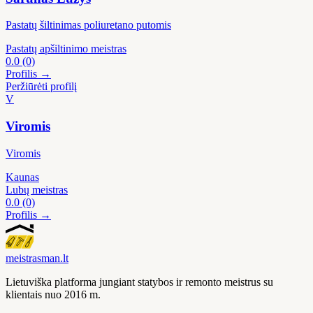
Pastatų šiltinimas poliuretano putomis
Pastatų apšiltinimo meistras
0.0
(0)
Profilis →
Peržiūrėti profilį
V
Viromis
Viromis
Kaunas
Lubų meistras
0.0
(0)
Profilis →
meistras
man
.lt
Lietuviška platforma jungiant statybos ir remonto meistrus su
klientais nuo 2016 m.