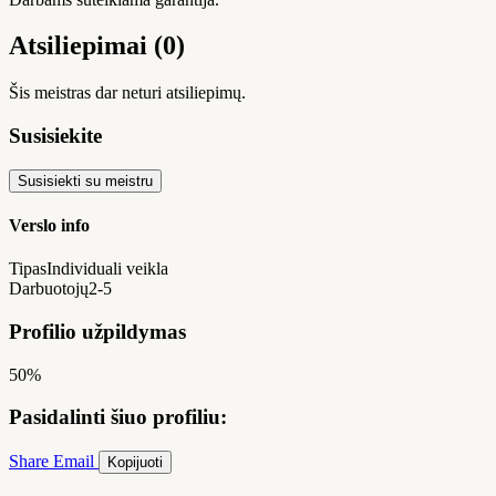
Atsiliepimai (0)
Šis meistras dar neturi atsiliepimų.
Susisiekite
Susisiekti su meistru
Verslo info
Tipas
Individuali veikla
Darbuotojų
2-5
Profilio užpildymas
50%
Pasidalinti šiuo profiliu:
Share
Email
Kopijuoti