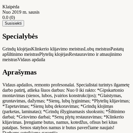
Klaipėda
Nuo 2019 m. sausis
0.0
(0)
Susisiekti
Specialybės
Grindų klojėjas
Klinkerio klijavimo meistras
Lubų meistras
Pastatų
apšiltinimo meistras
Plytelių klojėjas
Restauravimo ir atnaujinimo
meistras
Vidaus apdaila
Aprašymas
Vidaus apdailos, remonto profesonalai. Specialistai turintys ilgametę
darbo patirtį, atlieka šiuos darbus: Nuo 0 iki rakto: *Gipskartonio
montavimas (sienos, lubos, įvairios konstrukcijos); *Glaistymas,
gruntavimas, dažymas; *Sienų, lubų lyginimas; *Plytelių klijavimas;
*Tapetavimas; *Sienų lubų dekoravimas; *Grindų klojimas
(parketas, laminatas); *Grindų išlyginamasis sluoksnis; *Šiltinimo
darbai; *Griovimo darbai; *Senų plytų restauravimas; *Klinkerio
klijavimas. Įrengiame butus, namus, kotedžus, ofisus bei kitas
patalpas. Senos statybos namus ir butus paverčiame naujais!
Darbams suteikiama garantija.