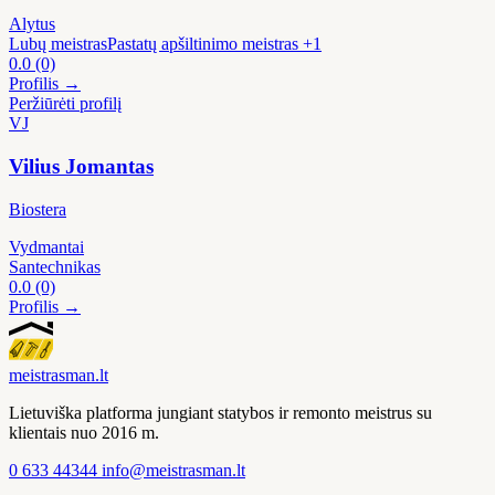
Alytus
Lubų meistras
Pastatų apšiltinimo meistras
+1
0.0
(0)
Profilis →
Peržiūrėti profilį
VJ
Vilius Jomantas
Biostera
Vydmantai
Santechnikas
0.0
(0)
Profilis →
meistras
man
.lt
Lietuviška platforma jungiant statybos ir remonto meistrus su
klientais nuo 2016 m.
0 633 44344
info@meistrasman.lt