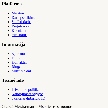
Platforma
Meistrai
Darbų skelbimai
Skelbti darbą
Registracija
Klientams
Meistrams
Informacija
Apie mus
DUK
Kontaktai
Blogas
Mūsų siekiai
Teisinė info
Privatumo politika
Naudojimosi sąlygos
Skaidriai dirbančio ID
© 2026 Meistrasman.lt. Visos teisės saugomos.