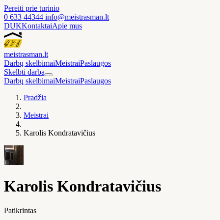
Pereiti prie turinio
0 633 44344
info@meistrasman.lt
DUK
Kontaktai
Apie mus
meistras
man
.lt
Darbų skelbimai
Meistrai
Paslaugos
Skelbti darbą
Darbų skelbimai
Meistrai
Paslaugos
Pradžia
Meistrai
Karolis Kondratavičius
Karolis Kondratavičius
Patikrintas