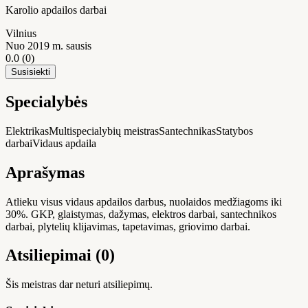
Karolio apdailos darbai
Vilnius
Nuo 2019 m. sausis
0.0
(0)
Susisiekti
Specialybės
Elektrikas
Multispecialybių meistras
Santechnikas
Statybos
darbai
Vidaus apdaila
Aprašymas
Atlieku visus vidaus apdailos darbus, nuolaidos medžiagoms iki
30%. GKP, glaistymas, dažymas, elektros darbai, santechnikos
darbai, plytelių klijavimas, tapetavimas, griovimo darbai.
Atsiliepimai (0)
Šis meistras dar neturi atsiliepimų.