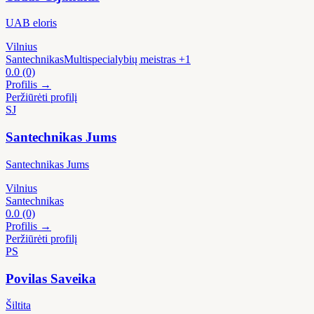
UAB eloris
Vilnius
Santechnikas
Multispecialybių meistras
+1
0.0
(0)
Profilis →
Peržiūrėti profilį
SJ
Santechnikas Jums
Santechnikas Jums
Vilnius
Santechnikas
0.0
(0)
Profilis →
Peržiūrėti profilį
PS
Povilas Saveika
Šiltita