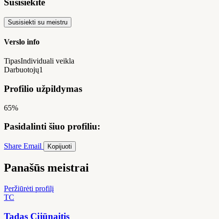
Susisiekite
Susisiekti su meistru
Verslo info
Tipas
Individuali veikla
Darbuotojų
1
Profilio užpildymas
65%
Pasidalinti šiuo profiliu:
Share
Email
Kopijuoti
Panašūs meistrai
Peržiūrėti profilį
TC
Tadas Cijūnaitis